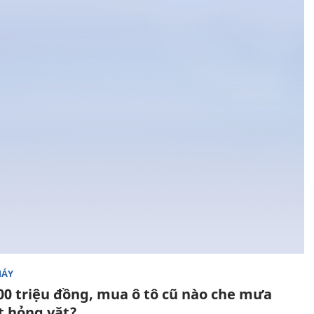
MÁY
00 triệu đồng, mua ô tô cũ nào che mưa
t hỏng vặt?