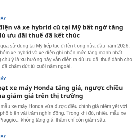
MÁY
điện và xe hybrid cũ tại Mỹ bất ngờ tăng
ù ưu đãi thuế đã kết thúc
 qua sử dụng tại Mỹ tiếp tục đi lên trong nửa đầu năm 2026,
nhóm xe hybrid và xe điện ghi nhận mức tăng mạnh nhất.
 chú ý là xu hướng này vẫn diễn ra dù ưu đãi thuế dành cho
ũ đã chấm dứt từ cuối năm ngoái.
MÁY
oạt xe máy Honda tăng giá, ngược chiều
ua giảm giá trên thị trường
 mẫu xe máy Honda vừa được điều chỉnh giá niêm yết với
phổ biến vài trăm nghìn đồng. Trong khi đó, nhiều mẫu xe
iaggio... không tăng giá, thậm chí còn giảm sâu.
MÁY