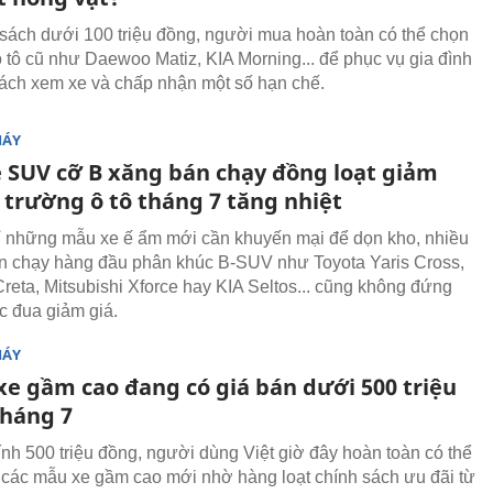
sách dưới 100 triệu đồng, người mua hoàn toàn có thể chọn
 tô cũ như Daewoo Matiz, KIA Morning... để phục vụ gia đình
cách xem xe và chấp nhận một số hạn chế.
MÁY
e SUV cỡ B xăng bán chạy đồng loạt giảm
ị trường ô tô tháng 7 tăng nhiệt
 những mẫu xe ế ẩm mới cần khuyến mại để dọn kho, nhiều
án chạy hàng đầu phân khúc B-SUV như Toyota Yaris Cross,
reta, Mitsubishi Xforce hay KIA Seltos... cũng không đứng
c đua giảm giá.
MÁY
xe gầm cao đang có giá bán dưới 500 triệu
tháng 7
hính 500 triệu đồng, người dùng Việt giờ đây hoàn toàn có thể
 các mẫu xe gầm cao mới nhờ hàng loạt chính sách ưu đãi từ