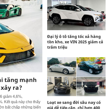
Đại lý ô tô tăng tốc xả hàng
tồn kho, xe VIN 2025 giảm cả
trăm triệu
ni tăng mạnh
 xảy ra?
6 giảm 4,6%,
Loạt xe sang đời sâu nay có
%. Kết quả này cho thấy
giá dễ tiếp cận, chỉ hơn 400
 lớn bất chấp những biến