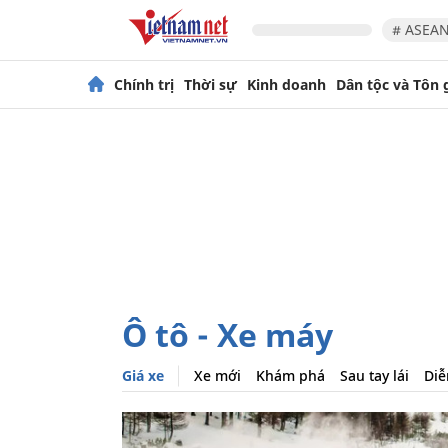
# ASEAN
Chính trị
Thời sự
Kinh doanh
Dân tộc và Tôn 
Ô tô - Xe máy
Giá xe
Xe mới
Khám phá
Sau tay lái
Diễ