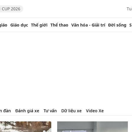
 CUP 2026
Tu
giáo
Giáo dục
Thế giới
Thể thao
Văn hóa - Giải trí
Đời sống
S
n đàn
Đánh giá xe
Tư vấn
Dữ liệu xe
Video Xe