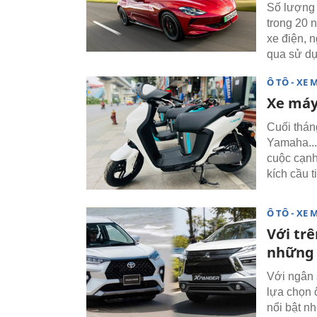
Số lượng 
trong 20 
xe điện, 
qua sử dụn
Ô TÔ - XE 
Xe máy 
Cuối thán
Yamaha...
cuộc cạnh
kích cầu t
Ô TÔ - XE 
Với trê
những 
Với ngân 
lựa chọn 
nổi bật n