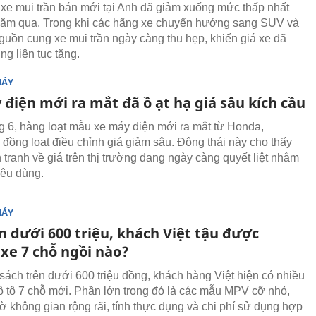
xe mui trần bán mới tại Anh đã giảm xuống mức thấp nhất
năm qua. Trong khi các hãng xe chuyển hướng sang SUV và
nguồn cung xe mui trần ngày càng thu hẹp, khiến giá xe đã
g liên tục tăng.
MÁY
điện mới ra mắt đã ồ ạt hạ giá sâu kích cầu
g 6, hàng loạt mẫu xe máy điện mới ra mắt từ Honda,
 đồng loạt điều chỉnh giá giảm sâu. Động thái này cho thấy
 tranh về giá trên thị trường đang ngày càng quyết liệt nhằm
iêu dùng.
MÁY
n dưới 600 triệu, khách Việt tậu được
xe 7 chỗ ngồi nào?
sách trên dưới 600 triệu đồng, khách hàng Việt hiện có nhiều
ô tô 7 chỗ mới. Phần lớn trong đó là các mẫu MPV cỡ nhỏ,
hờ không gian rộng rãi, tính thực dụng và chi phí sử dụng hợp