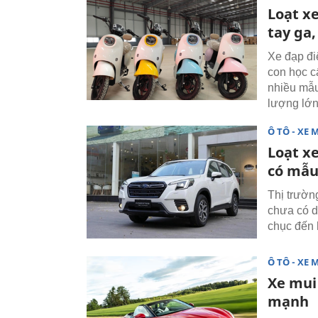
Loạt x
tay ga,
Xe đạp đi
con học cấ
nhiều mẫu
lượng lớn 
Ô TÔ - XE 
Loạt x
có mẫu 
Thị trườn
chưa có d
chục đến 
Ô TÔ - XE 
Xe mui
mạnh