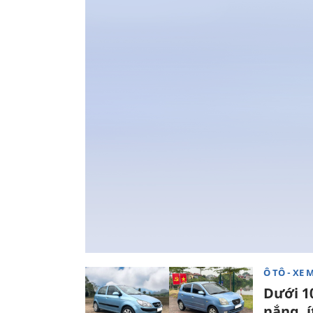
Ô TÔ - XE 
Dưới 1
nắng, í