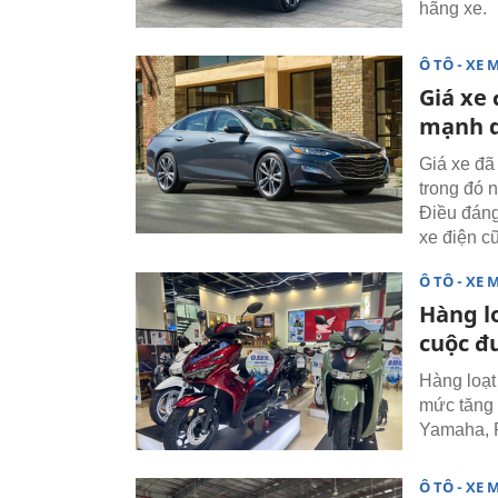
hãng xe.
Ô TÔ - XE 
Giá xe 
mạnh d
Giá xe đã
trong đó 
Điều đáng
xe điện c
Ô TÔ - XE 
Hàng l
cuộc đ
Hàng loạt
mức tăng 
Yamaha, P
Ô TÔ - XE 