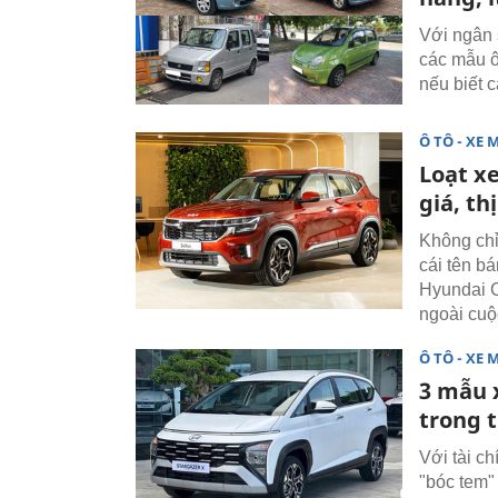
Với ngân 
các mẫu ô
nếu biết 
Ô TÔ - XE 
Loạt x
giá, th
Không chỉ
cái tên b
Hyundai C
ngoài cuộ
Ô TÔ - XE 
3 mẫu 
trong 
Với tài c
"bóc tem"