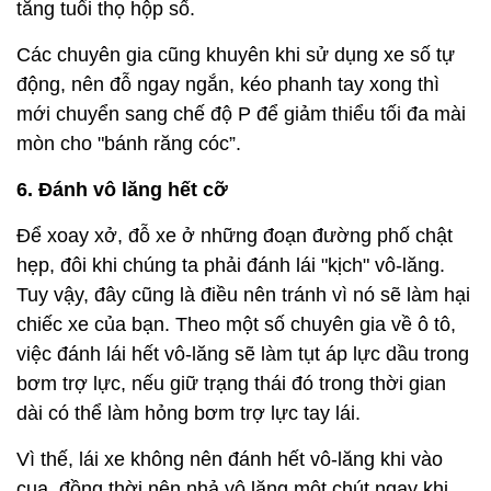
tăng tuổi thọ hộp số.
Các chuyên gia cũng khuyên khi sử dụng xe số tự
động, nên đỗ ngay ngắn, kéo phanh tay xong thì
mới chuyển sang chế độ P để giảm thiểu tối đa mài
mòn cho "bánh răng cóc”.
6. Đánh vô lăng hết cỡ
Để xoay xở, đỗ xe ở những đoạn đường phố chật
hẹp, đôi khi chúng ta phải đánh lái "kịch" vô-lăng.
Tuy vậy, đây cũng là điều nên tránh vì nó sẽ làm hại
chiếc xe của bạn. Theo một số chuyên gia về ô tô,
việc đánh lái hết vô-lăng sẽ làm tụt áp lực dầu trong
bơm trợ lực, nếu giữ trạng thái đó trong thời gian
dài có thể làm hỏng bơm trợ lực tay lái.
Vì thế, lái xe không nên đánh hết vô-lăng khi vào
cua, đồng thời nên nhả vô lăng một chút ngay khi