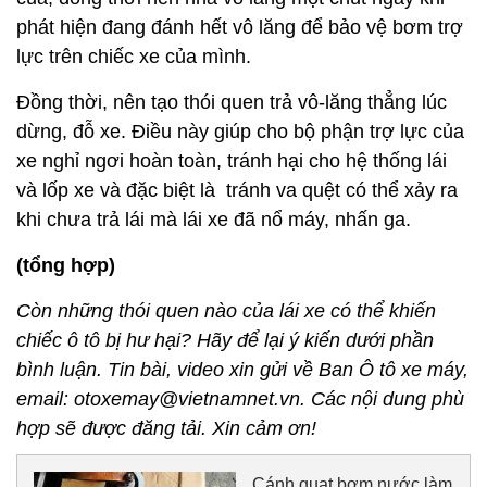
phát hiện đang đánh hết vô lăng để bảo vệ bơm trợ
lực trên chiếc xe của mình.
Đồng thời, nên tạo thói quen trả vô-lăng thẳng lúc
dừng, đỗ xe. Điều này giúp cho bộ phận trợ lực của
xe nghỉ ngơi hoàn toàn, tránh hại cho hệ thống lái
và lốp xe và đặc biệt là tránh va quệt có thể xảy ra
khi chưa trả lái mà lái xe đã nổ máy, nhấn ga.
(tổng hợp)
Còn những thói quen nào của lái xe có thể khiến
chiếc ô tô bị hư hại? Hãy để lại ý kiến dưới phần
bình luận. Tin bài, video xin gửi về Ban Ô tô xe máy,
email: otoxemay@vietnamnet.vn. Các nội dung phù
hợp sẽ được đăng tải. Xin cảm ơn!
Cánh quạt bơm nước làm