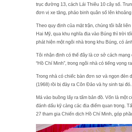
trục đường 13, cách Lái Thiêu 10 cây số. Tru
đơn vị xe tăng, pháo binh quân số lên khoảng
Theo quy định của mặt trận, chúng tôi bắt liê
Hai Mỹ, qua khu nghĩa địa vào Búng thì trời tố
phát hiện một ngôi nhà trong khu Búng, có ánh
Tôi nhận định có thể đây là cơ sở cách mạng củ
“Hồ Chí Minh”, trong ngôi nhà có tiếng vọng r
Trong nhà có chiếc bàn đơn sơ và ngọn đèn d
(1968) rồi bị đày ra Côn Đảo và hy sinh tại đó
Má vào buồng lấy ra tấm bản đồ. Vốn là một c
đánh dấu kỹ càng các địa điểm quan trọng.
27 tham gia Chiến dịch Hồ Chí Minh, góp ph