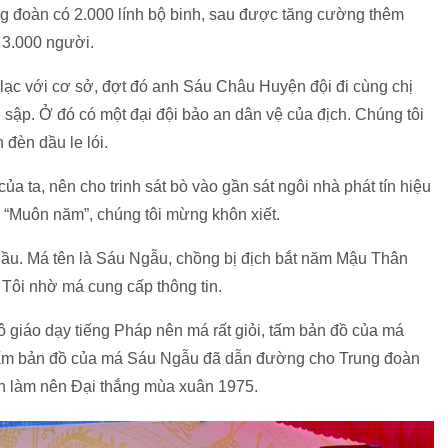
ng đoàn có 2.000 lính bộ binh, sau được tăng cường thêm
 3.000 người.
n lạc với cơ sở, đợt đó anh Sáu Châu Huyện đội đi cùng chị
i sập. Ở đó có một đại đội bảo an dân vệ của địch. Chúng tôi
 đèn dầu le lói.
a ta, nên cho trinh sát bò vào gần sát ngôi nhà phát tín hiệu
a “Muôn năm”, chúng tôi mừng khôn xiết.
ầu. Má tên là Sáu Ngẫu, chồng bị địch bắt năm Mậu Thân
. Tôi nhờ má cung cấp thông tin.
ô giáo dạy tiếng Pháp nên má rất giỏi, tấm bản đồ của má
 Tấm bản đồ của má Sáu Ngẫu đã dẫn đường cho Trung đoàn
ần làm nên Đại thắng mùa xuân 1975.