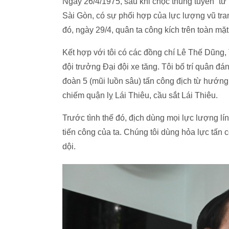
Ngày 26/4/1975, sau khi chọc thủng tuyến “tử 
Sài Gòn, có sự phối hợp của lực lượng vũ tr
đó, ngày 29/4, quân ta công kích trên toàn mặt 
Kết hợp với tôi có các đồng chí Lê Thế Dũng
đội trưởng Đại đội xe tăng. Tôi bố trí quân đ
đoàn 5 (mũi luồn sâu) tấn công địch từ hướng
chiếm quận lỵ Lái Thiêu, cầu sắt Lái Thiêu.
Trước tình thế đó, địch dùng mọi lực lượng lín
tiến công của ta. Chúng tôi dùng hỏa lực tấn 
dội.