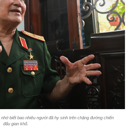
 nhớ biết bao nhiêu người đã hy sinh trên chặng đường chiến
đấu gian khổ.