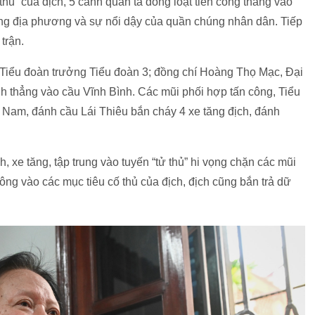
thủ” của địch, 5 cánh quân ta đồng loạt tiến công thẳng vào
ang địa phương và sự nổi dậy của quần chúng nhân dân. Tiếp
trận.
, Tiểu đoàn trưởng Tiểu đoàn 3; đồng chí Hoàng Thọ Mạc, Đại
ánh thẳng vào cầu Vĩnh Bình. Các mũi phối hợp tấn công, Tiểu
 Nam, đánh cầu Lái Thiêu bắn cháy 4 xe tăng địch, đánh
h, xe tăng, tập trung vào tuyến “tử thủ” hi vọng chặn các mũi
công vào các mục tiêu cố thủ của địch, địch cũng bắn trả dữ