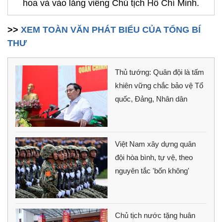
hoa và vào lăng viếng Chủ tịch Hồ Chí Minh.
>>
XEM TOÀN VĂN PHÁT BIỂU CỦA TỔNG BÍ
THƯ
Thủ tướng: Quân đội là tấm
khiên vững chắc bảo vệ Tổ
quốc, Đảng, Nhân dân
Việt Nam xây dựng quân
đội hòa bình, tự vệ, theo
nguyên tắc 'bốn không'
Chủ tịch nước tặng huân