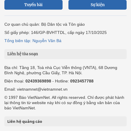
Tuyến bài
Sự kiện
Cơ quan chủ quản: Bộ Dân tộc và Tôn giáo
Số giấy phép: 146/GP-BVHTTDL, cấp ngày 17/10/2025
Tổng biên tập: Nguyễn Văn Bá
Liên hệ tòa soạn
Địa chỉ: Tầng 18, Toà nhà Cục Viễn thông (VNTA), 68 Dương
Đình Nghệ, phường Cầu Giấy, TP. Hà Nội.
Điện thoại:
02439369898
- Hotline:
0923457788
Email: vietnamnet@vietnamnet.vn
© 1997 Báo VietNamNet. All rights reserved. Chỉ được phát hành
lại thông tin từ website này khi có sự đồng ý bằng văn bản của
báo VietNamNet.
Liên hệ quảng cáo