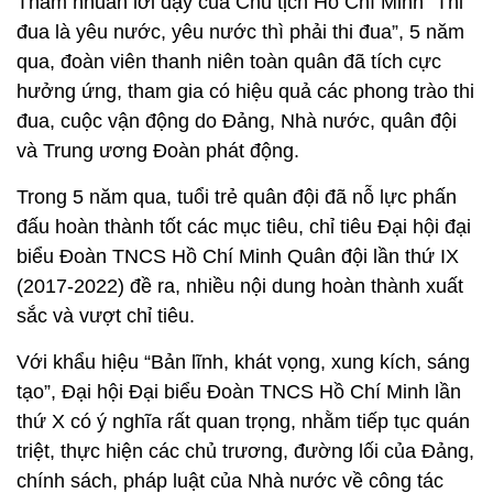
Thấm nhuần lời dạy của Chủ tịch Hồ Chí Minh “Thi
đua là yêu nước, yêu nước thì phải thi đua”, 5 năm
qua, đoàn viên thanh niên toàn quân đã tích cực
hưởng ứng, tham gia có hiệu quả các phong trào thi
đua, cuộc vận động do Đảng, Nhà nước, quân đội
và Trung ương Đoàn phát động.
Trong 5 năm qua, tuổi trẻ quân đội đã nỗ lực phấn
đấu hoàn thành tốt các mục tiêu, chỉ tiêu Đại hội đại
biểu Đoàn TNCS Hồ Chí Minh Quân đội lần thứ IX
(2017-2022) đề ra, nhiều nội dung hoàn thành xuất
sắc và vượt chỉ tiêu.
Với khẩu hiệu “Bản lĩnh, khát vọng, xung kích, sáng
tạo”, Đại hội Đại biểu Đoàn TNCS Hồ Chí Minh lần
thứ X có ý nghĩa rất quan trọng, nhằm tiếp tục quán
triệt, thực hiện các chủ trương, đường lối của Đảng,
chính sách, pháp luật của Nhà nước về công tác