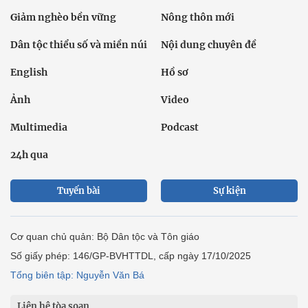
Giảm nghèo bền vững
Nông thôn mới
Dân tộc thiểu số và miền núi
Nội dung chuyên đề
English
Hồ sơ
Ảnh
Video
Multimedia
Podcast
24h qua
Tuyến bài
Sự kiện
Cơ quan chủ quản: Bộ Dân tộc và Tôn giáo
Số giấy phép: 146/GP-BVHTTDL, cấp ngày 17/10/2025
Tổng biên tập: Nguyễn Văn Bá
Liên hệ tòa soạn