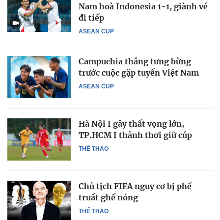
Nam hoà Indonesia 1-1, giành vé
đi tiếp
ASEAN CUP
Campuchia thắng tưng bừng
trước cuộc gặp tuyển Việt Nam
ASEAN CUP
Hà Nội I gây thất vọng lớn,
TP.HCM I thảnh thơi giữ cúp
THỂ THAO
Chủ tịch FIFA nguy cơ bị phế
truất ghế nóng
THỂ THAO