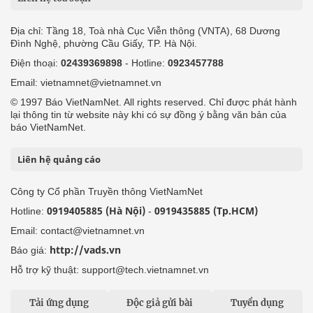
Địa chỉ: Tầng 18, Toà nhà Cục Viễn thông (VNTA), 68 Dương
Đình Nghệ, phường Cầu Giấy, TP. Hà Nội.
Điện thoại:
02439369898
- Hotline:
0923457788
Email: vietnamnet@vietnamnet.vn
© 1997 Báo VietNamNet. All rights reserved. Chỉ được phát hành
lại thông tin từ website này khi có sự đồng ý bằng văn bản của
báo VietNamNet.
Liên hệ quảng cáo
Công ty Cổ phần Truyền thông VietNamNet
0919405885 (Hà Nội)
0919435885 (Tp.HCM)
Hotline:
-
Email: contact@vietnamnet.vn
http://vads.vn
Báo giá:
Hỗ trợ kỹ thuật: support@tech.vietnamnet.vn
Tải ứng dụng
Độc giả gửi bài
Tuyển dụng