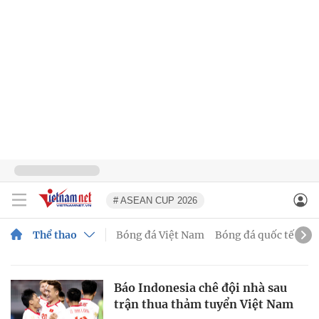
# ASEAN CUP 2026
Thể thao
Bóng đá Việt Nam
Bóng đá quốc tế
Ti
Báo Indonesia chê đội nhà sau
trận thua thảm tuyển Việt Nam