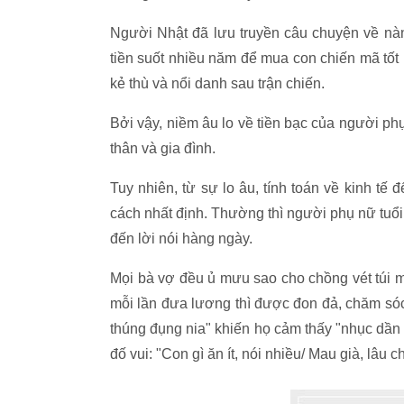
Người Nhật đã lưu truyền câu chuyện về nàng
tiền suốt nhiều năm để mua con chiến mã tốt
kẻ thù và nổi danh sau trận chiến.
Bởi vậy, niềm âu lo về tiền bạc của người ph
thân và gia đình.
Tuy nhiên, từ sự lo âu, tính toán về kinh t
cách nhất định. Thường thì người phụ nữ tuổi 
đến lời nói hàng ngày.
Mọi bà vợ đều ủ mưu sao cho chồng vét túi m
mỗi lần đưa lương thì được đon đả, chăm só
thúng đụng nia" khiến họ cảm thấy "nhục dần
đố vui: "Con gì ăn ít, nói nhiều/ Mau già, lâu c