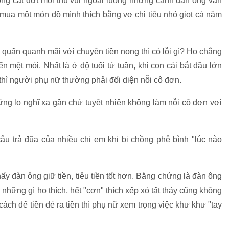
ong cắt đứt mọi thú vui ngoài luồng nhưng cánh đàn ông vẫn
 mua một món đồ mình thích bằng vợ chi tiêu nhỏ giọt cả năm
quẩn quanh mãi với chuyện tiền nong thì có lỗi gì? Họ chẳng
ến mệt mỏi. Nhất là ở độ tuổi tứ tuần, khi con cái bắt đầu lớn
 thì người phụ nữ thường phải đối diện nỗi cô đơn.
ững lo nghĩ xa gần chứ tuyệt nhiên không làm nỗi cô đơn vơi
câu trả đũa của nhiều chị em khi bị chồng phê bình "lúc nào
ấy đàn ông giữ tiền, tiêu tiền tốt hơn. Bằng chứng là đàn ông
hững gì họ thích, hết "cơn" thích xếp xó tất thảy cũng không
cách để tiền đẻ ra tiền thì phụ nữ xem trọng việc khư khư "tay