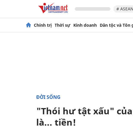
# ASEAN
Chính trị
Thời sự
Kinh doanh
Dân tộc và Tôn 
ĐỜI SỐNG
"Thói hư tật xấu" củ
là... tiền!