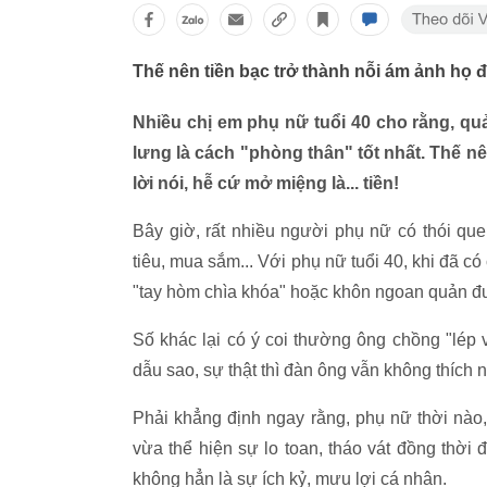
Thế nên tiền bạc trở thành nỗi ám ảnh họ đế
Nhiều chị em phụ nữ tuổi 40 cho rằng, q
lưng là cách "phòng thân" tốt nhất. Thế n
lời nói, hễ cứ mở miệng là... tiền!
Bây giờ, rất nhiều người phụ nữ có thói que
tiêu, mua sắm... Với phụ nữ tuổi 40, khi đã c
"tay hòm chìa khóa" hoặc khôn ngoan quản đ
Số khác lại có ý coi thường ông chồng "lép
dẫu sao, sự thật thì đàn ông vẫn không thích 
Phải khẳng định ngay rằng, phụ nữ thời nào,
vừa thể hiện sự lo toan, tháo vát đồng thờ
không hẳn là sự ích kỷ, mưu lợi cá nhân.