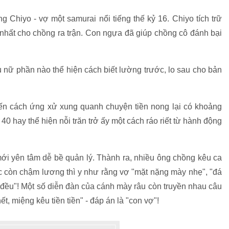
 Chiyo - vợ một samurai nổi tiếng thế kỷ 16. Chiyo tích trữ
 nhất cho chồng ra trận. Con ngựa đã giúp chồng cô đánh bại
ụ nữ phần nào thể hiện cách biết lường trước, lo sau cho bản
ế đến cách ứng xử xung quanh chuyện tiền nong lại có khoảng
40 hay thể hiện nỗi trăn trở ấy một cách ráo riết từ hành động
ới yên tâm dễ bề quản lý. Thành ra, nhiều ông chồng kêu ca
c còn chậm lương thì y như rằng vợ "mặt nặng mày nhẹ", "đá
 đều"! Một số diễn đàn của cánh mày râu còn truyền nhau câu
hết, miệng kêu tiền tiền" - đáp án là "con vợ"!