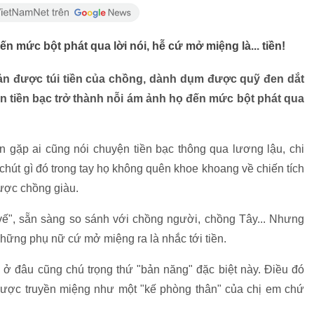
n mức bột phát qua lời nói, hễ cứ mở miệng là... tiền!
uản được túi tiền của chồng, dành dụm được quỹ đen dắt
ên tiền bạc trở thành nỗi ám ảnh họ đến mức bột phát qua
n gặp ai cũng nói chuyện tiền bạc thông qua lương lậu, chi
ó chút gì đó trong tay họ không quên khoe khoang về chiến tích
ược chồng giàu.
 vế", sẵn sàng so sánh với chồng người, chồng Tây... Nhưng
những phụ nữ cứ mở miệng ra là nhắc tới tiền.
 ở đâu cũng chú trọng thứ "bản năng" đặc biệt này. Điều đó
i được truyền miệng như một "kế phòng thân" của chị em chứ