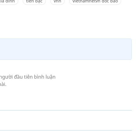
ia đình
tiền bạc
vnn
vietnamnetvn doc bao