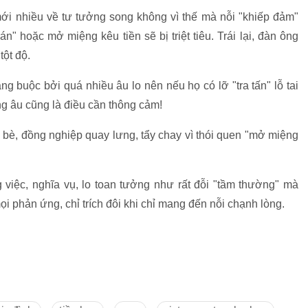
mới nhiều về tư tưởng song không vì thế mà nỗi "khiếp đảm"
n" hoặc mở miệng kêu tiền sẽ bị triệt tiêu. Trái lại, đàn ông
tột độ.
ng buộc bởi quá nhiều âu lo nên nếu họ có lỡ "tra tấn" lỗ tai
g âu cũng là điều cần thông cảm!
n bè, đồng nghiệp quay lưng, tẩy chay vì thói quen "mở miệng
 việc, nghĩa vụ, lo toan tưởng như rất đỗi "tầm thường" mà
i phản ứng, chỉ trích đôi khi chỉ mang đến nỗi chạnh lòng.