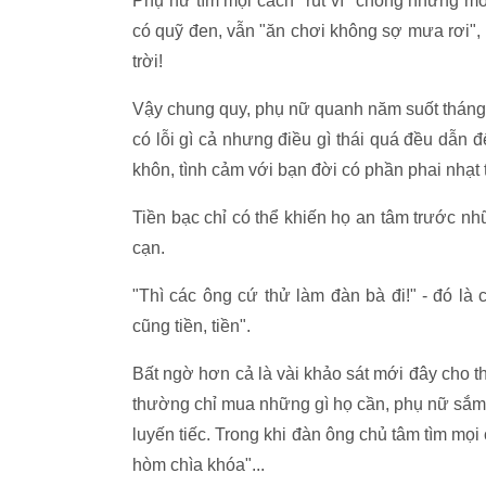
Phụ nữ tìm mọi cách "rút ví" chồng những m
có quỹ đen, vẫn "ăn chơi không sợ mưa rơi",
trời!
Vậy chung quy, phụ nữ quanh năm suốt tháng 
có lỗi gì cả nhưng điều gì thái quá đều dẫn đ
khôn, tình cảm với bạn đời có phần phai nhạt
Tiền bạc chỉ có thể khiến họ an tâm trước nh
cạn.
"Thì các ông cứ thử làm đàn bà đi!" - đó là 
cũng tiền, tiền".
Bất ngờ hơn cả là vài khảo sát mới đây cho th
thường chỉ mua những gì họ cần, phụ nữ sắm n
luyến tiếc. Trong khi đàn ông chủ tâm tìm mọi 
hòm chìa khóa"...