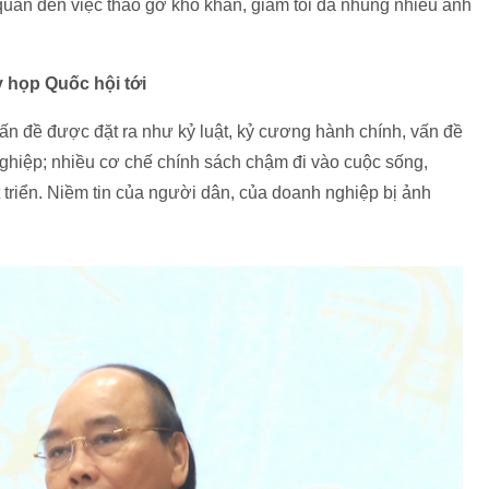
quan đến việc tháo gỡ khó khăn, giảm tối đa nhũng nhiễu ảnh
 họp Quốc hội tới
ấn đề được đặt ra như kỷ luật, kỷ cương hành chính, vấn đề
ghiệp; nhiều cơ chế chính sách chậm đi vào cuộc sống,
t triển. Niềm tin của người dân, của doanh nghiệp bị ảnh