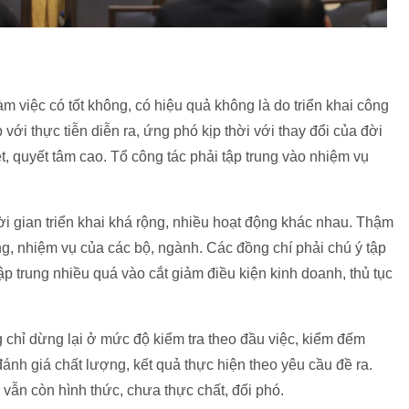
 việc có tốt không, có hiệu quả không là do triển khai công
với thực tiễn diễn ra, ứng phó kịp thời với thay đổi của đời
iệt, quyết tâm cao. Tổ công tác phải tập trung vào nhiệm vụ
ời gian triển khai khá rộng, nhiều hoạt động khác nhau. Thậm
g, nhiệm vụ của các bộ, ngành. Các đồng chí phải chú ý tập
ập trung nhiều quá vào cắt giảm điều kiện kinh doanh, thủ tục
g chỉ dừng lại ở mức độ kiểm tra theo đầu việc, kiểm đếm
đánh giá chất lượng, kết quả thực hiện theo yêu cầu đề ra.
vẫn còn hình thức, chưa thực chất, đối phó.