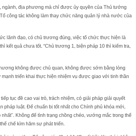
bộ, ngành, địa phương mà chỉ được ủy quyền của Thủ tướng
hế, Tổ công tác không làm thay chức năng quản lý nhà nước của
 lãnh đạo, có chủ trương đúng, việc tổ chức thực hiện là
hì kết quả chưa tốt. “Chủ trương 1, biện pháp 10 thì kiểm tra,
a phương không được chủ quan, không được sớm bằng lòng
y mạnh triển khai thực hiện nhiệm vụ được giao với tinh thần
ếp tục đề cao vai trò, trách nhiệm, có giải pháp giải quyết
n pháp luật. Để chuẩn bị tốt nhất cho Chính phủ khóa mới,
 nhất". Không để tình trạng chồng chéo, vướng mắc trong thể
hể chế kìm hãm sự phát triển.