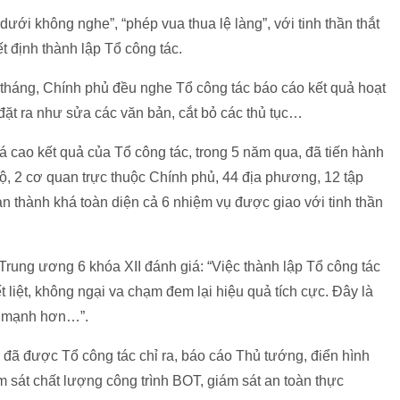
 dưới không nghe”, “phép vua thua lệ làng”, với tinh thần thắt
 định thành lập Tổ công tác.
tháng, Chính phủ đều nghe Tổ công tác báo cáo kết quả hoạt
đặt ra như sửa các văn bản, cắt bỏ các thủ tục…
 cao kết quả của Tổ công tác, trong 5 năm qua, đã tiến hành
ộ, 2 cơ quan trực thuộc Chính phủ, 44 địa phương, 12 tập
n thành khá toàn diện cả 6 nhiệm vụ được giao với tinh thần
rung ương 6 khóa XII đánh giá: “Việc thành lập Tổ công tác
 liệt, không ngại va chạm đem lại hiệu quả tích cực. Đây là
ấn mạnh hơn…”.
c đã được Tổ công tác chỉ ra, báo cáo Thủ tướng, điển hình
m sát chất lượng công trình BOT, giám sát an toàn thực