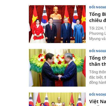
ĐỐI NGOẠ
Tổng Bí
chiêu 
Tối 22/4,
Phương Ly
Myung và
ĐỐI NGOẠ
Tổng t
thân t
Tổng thốn
đặc biệt, 
đồng hành
ĐỐI NGOẠ
Việt N