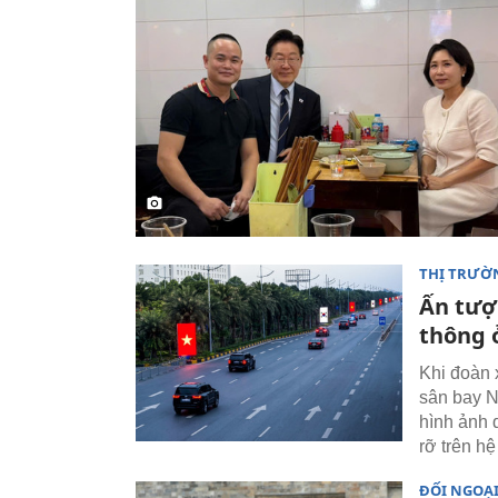
THỊ TRƯỜ
Ấn tượ
thông 
Khi đoàn
sân bay N
hình ảnh 
rỡ trên h
ĐỐI NGOẠ