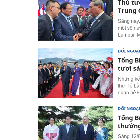
Thủ tư
Trung 
Sáng nay,
một số nư
Lumpur, M
ĐỐI NGOẠ
Tổng B
tươi s
Những kết
thư Tô Lâ
quan hệ Đ
ĐỐI NGOẠ
Tổng Bí
thưởng
Sáng 12/8