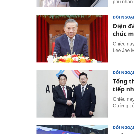
phu nhân 
ĐỐI NGOẠ
Điện đ
chúc m
Chiều nay
Lee Jae 
ĐỐI NGOẠ
Tổng t
tiếp n
Chiều nay
Cường có 
ĐỐI NGOẠ