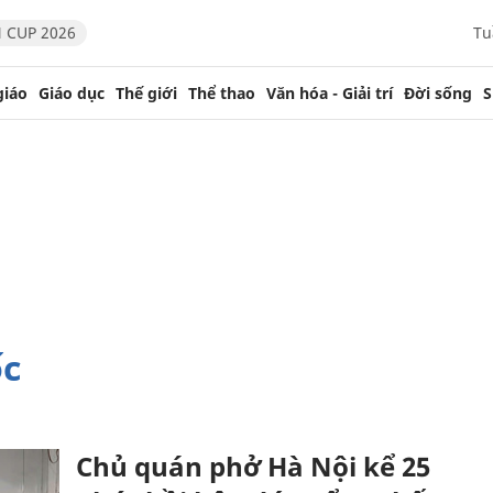
 CUP 2026
Tu
giáo
Giáo dục
Thế giới
Thể thao
Văn hóa - Giải trí
Đời sống
S
ốc
Chủ quán phở Hà Nội kể 25