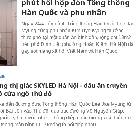
phút hồi hộp đón Tổng thống
Hàn Quốc và phu nhân
Ngày 24/4, hình ảnh Tổng thống Hàn Quốc Lee Jae
Myung cùng phu nhân Kim Hye Kyung thưởng
thức phở tại một quán ăn bình dân, rộng chỉ 18m2
trên phố Đinh Liệt (phường Hoàn Kiếm, Hà Nội) đã
gây sốt mạng xã hội Việt Nam và Hàn Quốc.
NG
ng thị giác SKYLED Hà Nội - dấu ấn truyền
ở cửa ngõ Thủ đô
 xe dẫn đường đưa Tổng thống Hàn Quốc Lee Jae Myung từ
ội Bài tiến vào Thủ đô, qua trục đường Võ Nguyên Giáp,
quốc kỳ hai nước như 1 thông điệp chào mừng xuất hiện rực
ệ thống màn hình LED khổng lồ nối tiếp nhau.
I