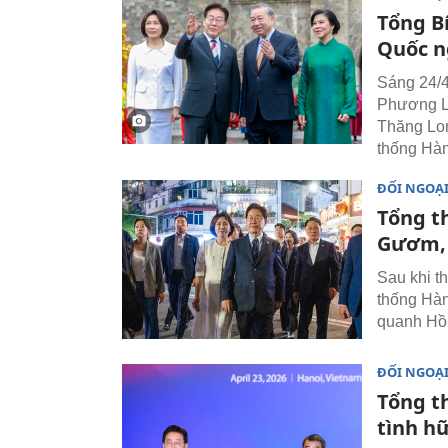
Tổng B
Quốc n
Sáng 24/4
Phương Ly
Thăng Lo
thống Hà
ĐỐI NGOẠ
Tổng t
Gươm, 
Sau khi t
thống Hà
quanh Hồ 
ĐỐI NGOẠ
Tổng t
tình h