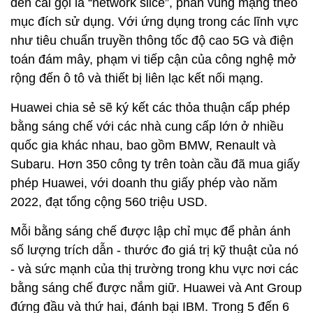
đến cái gọi là “network slice”, phân vùng mạng theo
mục đích sử dụng. Với ứng dụng trong các lĩnh vực
như tiêu chuẩn truyền thông tốc độ cao 5G và điện
toán đám mây, phạm vi tiếp cận của công nghệ mở
rộng đến ô tô và thiết bị liên lạc kết nối mạng.
Huawei chia sẻ sẽ ký kết các thỏa thuận cấp phép
bằng sáng chế với các nhà cung cấp lớn ở nhiều
quốc gia khác nhau, bao gồm BMW, Renault và
Subaru. Hơn 350 công ty trên toàn cầu đã mua giấy
phép Huawei, với doanh thu giấy phép vào năm
2022, đạt tổng cộng 560 triệu USD.
Mỗi bằng sáng chế được lập chỉ mục để phản ánh
số lượng trích dẫn - thước đo giá trị kỹ thuật của nó
- và sức mạnh của thị trường trong khu vực nơi các
bằng sáng chế được nắm giữ. Huawei và Ant Group
đứng đầu và thứ hai, đánh bại IBM. Trong 5 đến 6