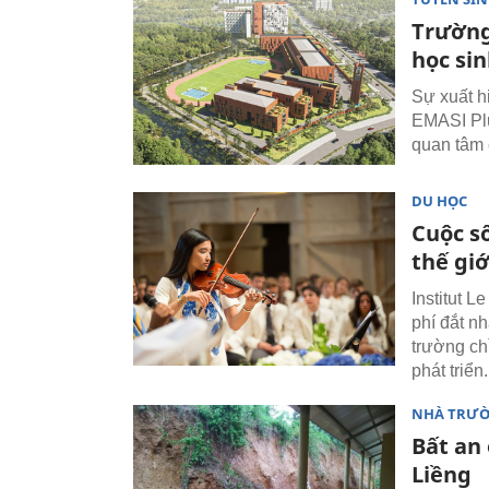
Trường
học si
Sự xuất h
EMASI Plu
quan tâm 
DU HỌC
Cuộc s
thế giớ
Institut L
phí đắt nh
trường ch
phát triển.
NHÀ TRƯ
Bất an 
Liềng