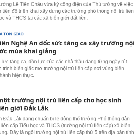
ướng Lê Tiến Châu vừa ký công điện của Thủ tướng về việc
tiến độ triển khai xây dựng các trường phổ thông nội trú liên
ọc và THCS tại các xã biên giới đất liền.
À TÔN GIÁO
iên Nghệ An dốc sức tăng ca xây trường nội
ước mùa khai giảng
lực tăng ca, dồn lực của các nhà thầu đang từng ngày rút
 trình biến giấc mơ trường nội trú liên cấp nơi vùng biên
hành hiện thực.
ột trường nội trú liên cấp cho học sinh
iên giới Đắk Lắk
 Đắk Lắk đang chuẩn bị lễ động thổ trường Phổ thông dân
ú liên cấp Tiểu học và THCS (trường nội trú liên cấp) xã biên
ng. Đây là ngôi trường nội trú liên cấp thứ 5 trên địa bàn tỉnh