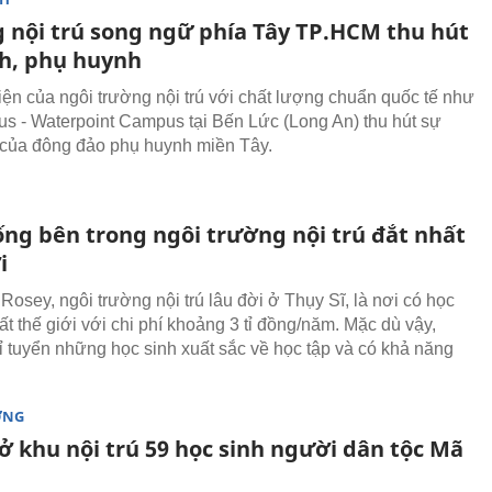
 nội trú song ngữ phía Tây TP.HCM thu hút
nh, phụ huynh
iện của ngôi trường nội trú với chất lượng chuẩn quốc tế như
s - Waterpoint Campus tại Bến Lức (Long An) thu hút sự
của đông đảo phụ huynh miền Tây.
ống bên trong ngôi trường nội trú đắt nhất
i
e Rosey, ngôi trường nội trú lâu đời ở Thụy Sĩ, là nơi có học
ất thế giới với chi phí khoảng 3 tỉ đồng/năm. Mặc dù vậy,
ỉ tuyển những học sinh xuất sắc về học tập và có khả năng
ỜNG
ở khu nội trú 59 học sinh người dân tộc Mã