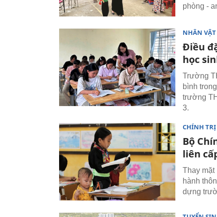
phòng - an
NHÂN VẬT
Điều đặ
học si
Trường TH
bình trong
trường T
3.
CHÍNH TRỊ
Bộ Chín
liên cấ
Thay mặt 
hành thôn
dựng trườ
TUYỂN SI