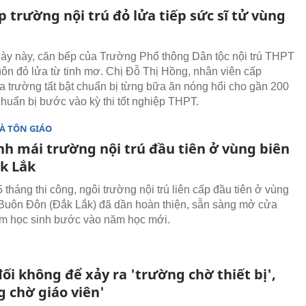
 trường nội trú đỏ lửa tiếp sức sĩ tử vùng
y này, căn bếp của Trường Phổ thông Dân tộc nội trú THPT
uôn đỏ lửa từ tinh mơ. Chị Đỗ Thị Hồng, nhân viên cấp
 trường tất bật chuẩn bị từng bữa ăn nóng hổi cho gần 200
chuẩn bị bước vào kỳ thi tốt nghiệp THPT.
À TÔN GIÁO
nh mái trường nội trú đầu tiên ở vùng biên
ắk Lắk
tháng thi công, ngôi trường nội trú liên cấp đầu tiên ở vùng
 Buôn Đôn (Đắk Lắk) đã dần hoàn thiện, sẵn sàng mở cửa
m học sinh bước vào năm học mới.
ối không để xảy ra 'trường chờ thiết bị',
g chờ giáo viên'