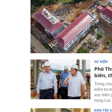
SỰ KIỆN
Phó Th
biên, 
Trong chu
kiểm tra t
vực biên 
hùng Lực 
DÂN TỘC V