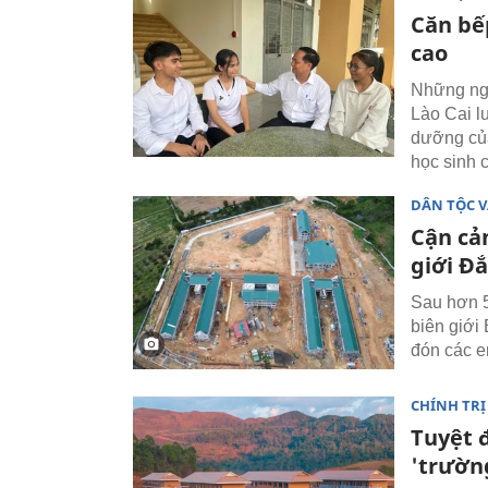
Căn bếp
cao
Những ngà
Lào Cai l
dưỡng của
học sinh 
DÂN TỘC V
Cận cả
giới Đ
Sau hơn 5 
biên giới
đón các e
CHÍNH TRỊ
Tuyệt đ
'trườn