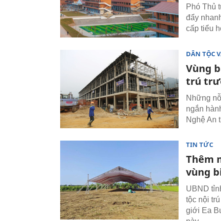
Phó Thủ t
đẩy nhanh 
cấp tiểu h
DÂN TỘC V
Vùng b
trú tr
Những nỗ 
ngắn hành
Nghệ An t
TIN TỨC
Thêm m
vùng b
UBND tỉnh
tộc nội tr
giới Ea Bu