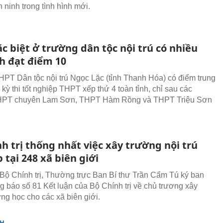
 ninh trong tình hình mới.
c biệt ở trường dân tộc nội trú có nhiều
nh đạt điểm 10
PT Dân tộc nội trú Ngọc Lặc (tỉnh Thanh Hóa) có điểm trung
 kỳ thi tốt nghiệp THPT xếp thứ 4 toàn tỉnh, chỉ sau các
HPT chuyên Lam Sơn, THPT Hàm Rồng và THPT Triệu Sơn
h trị thống nhất việc xây trường nội trú
p tại 248 xã biên giới
Bộ Chính trị, Thường trực Ban Bí thư Trần Cẩm Tú ký ban
g báo số 81 Kết luận của Bộ Chính trị về chủ trương xây
ng học cho các xã biên giới.
NH