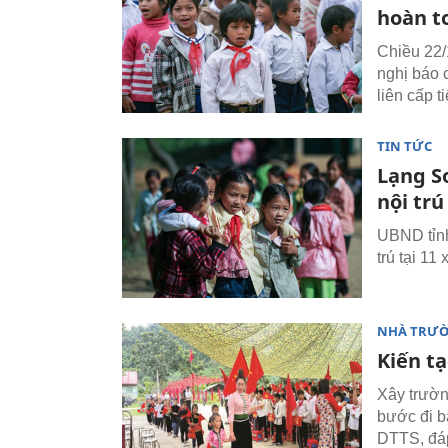
hoàn t
Chiều 22/
nghị báo c
liên cấp t
TIN TỨC
Lạng S
nội trú
UBND tỉnh
trú tại 11 
NHÀ TRƯ
Kiến t
Xây trường
bước đi b
DTTS, đáp