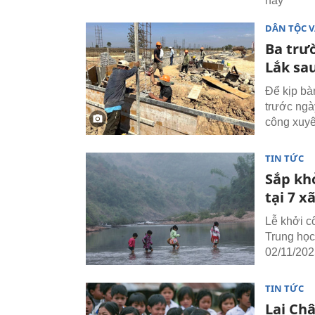
này
DÂN TỘC V
Ba trườ
Lắk sau
Để kịp bàn
trước ngà
công xuyê
TIN TỨC
Sắp kh
tại 7 x
Lễ khởi c
Trung học 
02/11/202
TIN TỨC
Lai Châ