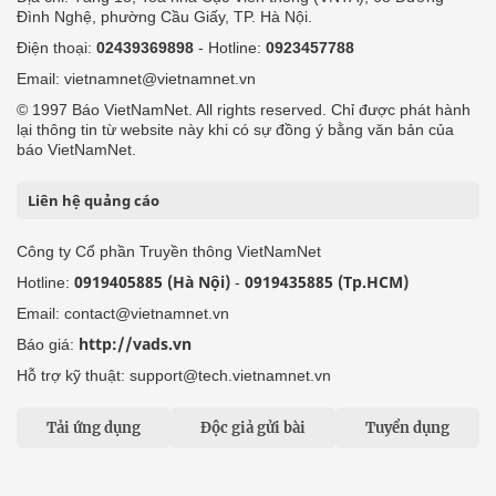
Đình Nghệ, phường Cầu Giấy, TP. Hà Nội.
Điện thoại:
02439369898
- Hotline:
0923457788
Email: vietnamnet@vietnamnet.vn
© 1997 Báo VietNamNet. All rights reserved. Chỉ được phát hành
lại thông tin từ website này khi có sự đồng ý bằng văn bản của
báo VietNamNet.
Liên hệ quảng cáo
Công ty Cổ phần Truyền thông VietNamNet
0919405885 (Hà Nội)
0919435885 (Tp.HCM)
Hotline:
-
Email: contact@vietnamnet.vn
http://vads.vn
Báo giá:
Hỗ trợ kỹ thuật: support@tech.vietnamnet.vn
Tải ứng dụng
Độc giả gửi bài
Tuyển dụng