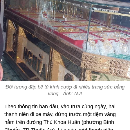
Đối tượng đập bể tủ kính cướp đi nhiều trang sức bằng
vàng - Ảnh: N.A
Theo thông tin ban đầu, vào trưa cùng ngày, hai
thanh niên đi xe máy, dừng trước một tiệm vàng
nằm trên đường Thủ Khoa Huân (phường Bình