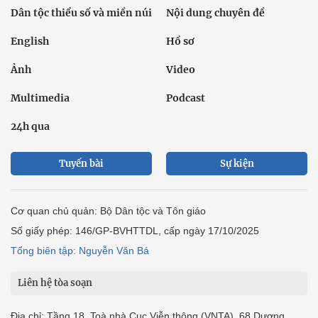
Dân tộc thiểu số và miền núi
Nội dung chuyên đề
English
Hồ sơ
Ảnh
Video
Multimedia
Podcast
24h qua
Tuyến bài
Sự kiện
Cơ quan chủ quản: Bộ Dân tộc và Tôn giáo
Số giấy phép: 146/GP-BVHTTDL, cấp ngày 17/10/2025
Tổng biên tập: Nguyễn Văn Bá
Liên hệ tòa soạn
Địa chỉ: Tầng 18, Toà nhà Cục Viễn thông (VNTA), 68 Dương