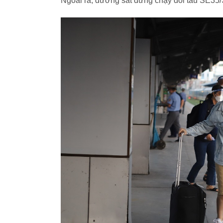
Ngoài ra, đường sắt dừng chạy đôi tàu SE35/