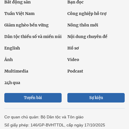
Bất động sản
Bạn đọc
Tuần Việt Nam
Công nghiệp hỗ trợ
Giảm nghèo bền vững
Nông thôn mới
Dân tộc thiểu số và miền núi
Nội dung chuyên đề
English
Hồ sơ
Ảnh
Video
Multimedia
Podcast
24h qua
Tuyến bài
Sự kiện
Cơ quan chủ quản: Bộ Dân tộc và Tôn giáo
Số giấy phép: 146/GP-BVHTTDL, cấp ngày 17/10/2025