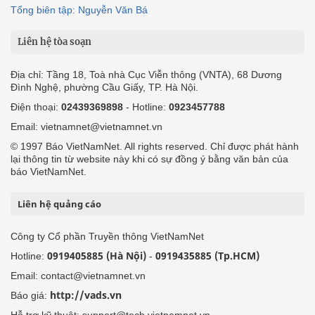
Tổng biên tập: Nguyễn Văn Bá
Liên hệ tòa soạn
Địa chỉ: Tầng 18, Toà nhà Cục Viễn thông (VNTA), 68 Dương
Đình Nghệ, phường Cầu Giấy, TP. Hà Nội.
Điện thoại:
02439369898
- Hotline:
0923457788
Email: vietnamnet@vietnamnet.vn
© 1997 Báo VietNamNet. All rights reserved. Chỉ được phát hành
lại thông tin từ website này khi có sự đồng ý bằng văn bản của
báo VietNamNet.
Liên hệ quảng cáo
Công ty Cổ phần Truyền thông VietNamNet
0919405885 (Hà Nội)
0919435885 (Tp.HCM)
Hotline:
-
Email: contact@vietnamnet.vn
http://vads.vn
Báo giá:
Hỗ trợ kỹ thuật: support@tech.vietnamnet.vn