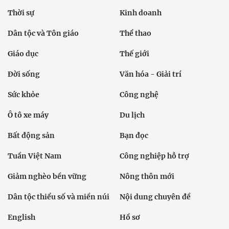
Thời sự
Kinh doanh
Dân tộc và Tôn giáo
Thể thao
Giáo dục
Thế giới
Đời sống
Văn hóa - Giải trí
Sức khỏe
Công nghệ
Ô tô xe máy
Du lịch
Bất động sản
Bạn đọc
Tuần Việt Nam
Công nghiệp hỗ trợ
Giảm nghèo bền vững
Nông thôn mới
Dân tộc thiểu số và miền núi
Nội dung chuyên đề
English
Hồ sơ