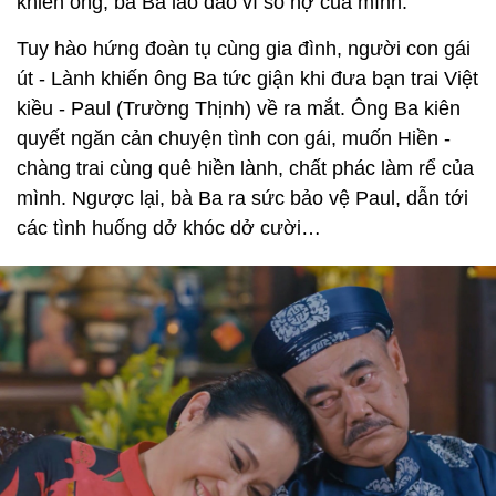
khiến ông, bà Ba lao đao vì số nợ của mình.
Tuy hào hứng đoàn tụ cùng gia đình, người con gái
út - Lành khiến ông Ba tức giận khi đưa bạn trai Việt
kiều - Paul (Trường Thịnh) về ra mắt. Ông Ba kiên
quyết ngăn cản chuyện tình con gái, muốn Hiền -
chàng trai cùng quê hiền lành, chất phác làm rể của
mình. Ngược lại, bà Ba ra sức bảo vệ Paul, dẫn tới
các tình huống dở khóc dở cười…