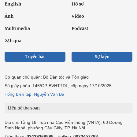
English
Hồ sơ
Ảnh
Video
Multimedia
Podcast
24h qua
Tuyến bài
Sự kiện
Cơ quan chủ quản: Bộ Dân tộc và Tôn giáo
Số giấy phép: 146/GP-BVHTTDL, cấp ngày 17/10/2025
Tổng biên tập: Nguyễn Văn Bá
Liên hệ tòa soạn
Địa chỉ: Tầng 18, Toà nhà Cục Viễn thông (VNTA), 68 Dương
Đình Nghệ, phường Cầu Giấy, TP. Hà Nội.
Điện thoại:
02439369898
- Hotline:
0923457788