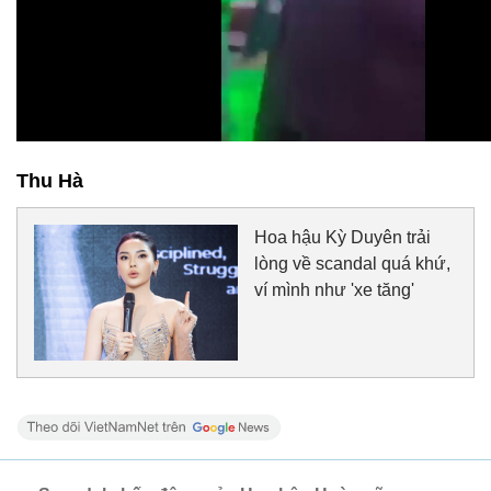
Thu Hà
Hoa hậu Kỳ Duyên trải
lòng về scandal quá khứ,
ví mình như 'xe tăng'