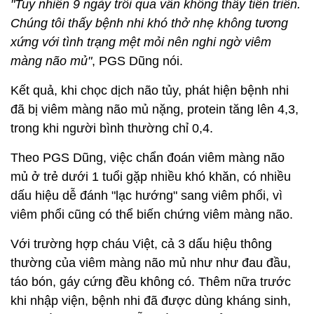
"Tuy nhiên 9 ngày trôi qua vẫn không thấy tiến triển.
Chúng tôi thấy bệnh nhi khó thở nhẹ không tương
xứng với tình trạng mệt mỏi nên nghi ngờ viêm
màng não mủ"
, PGS Dũng nói.
Kết quả, khi chọc dịch não tủy, phát hiện bệnh nhi
đã bị viêm màng não mủ nặng, protein tăng lên 4,3,
trong khi người bình thường chỉ 0,4.
Theo PGS Dũng, việc chẩn đoán viêm màng não
mủ ở trẻ dưới 1 tuổi gặp nhiều khó khăn, có nhiều
dấu hiệu dễ đánh "lạc hướng" sang viêm phổi, vì
viêm phổi cũng có thể biến chứng viêm màng não.
Với trường hợp cháu Việt, cả 3 dấu hiệu thông
thường của viêm màng não mủ như như đau đầu,
táo bón, gáy cứng đều không có. Thêm nữa trước
khi nhập viện, bệnh nhi đã được dùng kháng sinh,