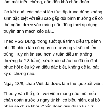
làm mất triệu chứng, dẫn đến khó chẩn đoán.
Có kết quả, các bác sĩ lập tức tập trung dùng kháng
sinh đặc biệt với liều cao gấp đôi bình thường để có
thể ngấm được vào màng não đồng thời áp dụng
truyền tĩnh mạch kéo dài...
Theo PGS Dũng, trong suốt quá trình điều trị, bệnh
nhi đã nhiều lần có nguy cơ tử vong vì sốc nhiễm
trùng. Tuy nhiên sau hơn 7 tuần điều trị (thông
thường là 2-3 tuần), sức khỏe cháu bé đã ổn định,
phục hồi diệu kỳ và điều đặc biệt, không để lại bất
kỳ di chứng nào.
Ngày 18/8, cháu Việt đã được làm thủ tục xuất viện.
Theo y văn thế giới, với viêm màng não mũ, nếu
chẩn đoán trước 3 ngày từ khi có biểu hiện, đại bộ
phận sẽ chữa khỏi. Chẩn đoán giai đoạn từ 4-7