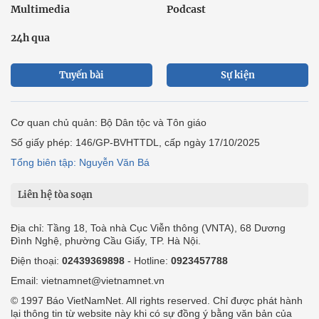
Multimedia
Podcast
24h qua
Tuyến bài
Sự kiện
Cơ quan chủ quản: Bộ Dân tộc và Tôn giáo
Số giấy phép: 146/GP-BVHTTDL, cấp ngày 17/10/2025
Tổng biên tập: Nguyễn Văn Bá
Liên hệ tòa soạn
Địa chỉ: Tầng 18, Toà nhà Cục Viễn thông (VNTA), 68 Dương
Đình Nghệ, phường Cầu Giấy, TP. Hà Nội.
Điện thoại:
02439369898
- Hotline:
0923457788
Email: vietnamnet@vietnamnet.vn
© 1997 Báo VietNamNet. All rights reserved. Chỉ được phát hành
lại thông tin từ website này khi có sự đồng ý bằng văn bản của