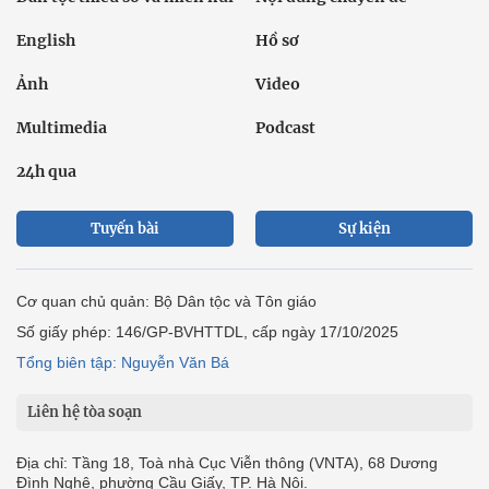
English
Hồ sơ
Ảnh
Video
Multimedia
Podcast
24h qua
Tuyến bài
Sự kiện
Cơ quan chủ quản: Bộ Dân tộc và Tôn giáo
Số giấy phép: 146/GP-BVHTTDL, cấp ngày 17/10/2025
Tổng biên tập: Nguyễn Văn Bá
Liên hệ tòa soạn
Địa chỉ: Tầng 18, Toà nhà Cục Viễn thông (VNTA), 68 Dương
Đình Nghệ, phường Cầu Giấy, TP. Hà Nội.