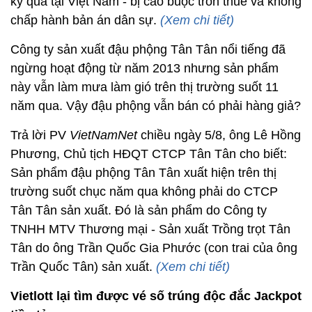
kỷ qua tại Việt Nam - bị cáo buộc trốn thuế và không
chấp hành bản án dân sự.
(Xem chi tiết)
Công ty sản xuất đậu phộng Tân Tân nổi tiếng đã
ngừng hoạt động từ năm 2013 nhưng sản phẩm
này vẫn làm mưa làm gió trên thị trường suốt 11
năm qua. Vậy đậu phộng vẫn bán có phải hàng giả?
Trả lời PV
VietNamNet
chiều ngày 5/8, ông Lê Hồng
Phương, Chủ tịch HĐQT CTCP Tân Tân cho biết:
Sản phẩm đậu phộng Tân Tân xuất hiện trên thị
trường suốt chục năm qua không phải do CTCP
Tân Tân sản xuất. Đó là sản phẩm do Công ty
TNHH MTV Thương mại - Sản xuất Trồng trọt Tân
Tân do ông Trần Quốc Gia Phước (con trai của ông
Trần Quốc Tân) sản xuất.
(Xem chi tiết)
Vietlott lại tìm được vé số trúng độc đắc Jackpot