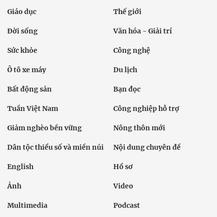
Giáo dục
Thế giới
Đời sống
Văn hóa - Giải trí
Sức khỏe
Công nghệ
Ô tô xe máy
Du lịch
Bất động sản
Bạn đọc
Tuần Việt Nam
Công nghiệp hỗ trợ
Giảm nghèo bền vững
Nông thôn mới
Dân tộc thiểu số và miền núi
Nội dung chuyên đề
English
Hồ sơ
Ảnh
Video
Multimedia
Podcast