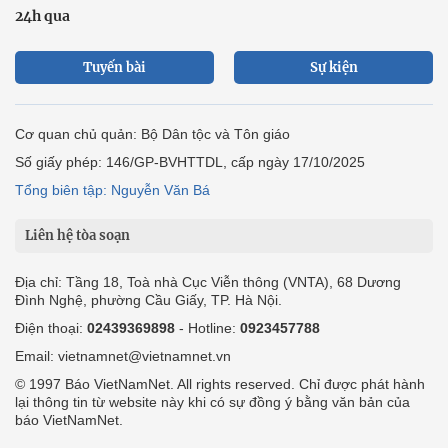
24h qua
Tuyến bài
Sự kiện
Cơ quan chủ quản: Bộ Dân tộc và Tôn giáo
Số giấy phép: 146/GP-BVHTTDL, cấp ngày 17/10/2025
Tổng biên tập: Nguyễn Văn Bá
Liên hệ tòa soạn
Địa chỉ: Tầng 18, Toà nhà Cục Viễn thông (VNTA), 68 Dương
Đình Nghệ, phường Cầu Giấy, TP. Hà Nội.
Điện thoại:
02439369898
- Hotline:
0923457788
Email: vietnamnet@vietnamnet.vn
© 1997 Báo VietNamNet. All rights reserved. Chỉ được phát hành
lại thông tin từ website này khi có sự đồng ý bằng văn bản của
báo VietNamNet.