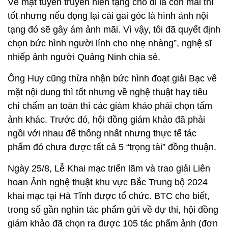
Về mặt tuyên truyền hiến tạng cho đi là còn mãi thì
tốt nhưng nếu đọng lại cái gai góc là hình ảnh nội
tạng đó sẽ gây ám ảnh mãi. Vì vậy, tôi đã quyết định
chọn bức hình người lính cho nhẹ nhàng”, nghệ sĩ
nhiếp ảnh người Quảng Ninh chia sẻ.
Ông Huy cũng thừa nhận bức hình đoạt giải Bạc về
mặt nội dung thì tốt nhưng về nghệ thuật hay tiêu
chí chấm an toàn thì các giám khảo phải chọn tấm
ảnh khác. Trước đó, hội đồng giám khảo đã phải
ngồi với nhau để thống nhất nhưng thực tế tác
phẩm đó chưa được tất cả 5 “trọng tài” đồng thuận.
Ngày 25/8, Lễ Khai mạc triển lãm và trao giải Liên
hoan Ảnh nghệ thuật khu vực Bắc Trung bộ 2024
khai mạc tại Hà Tĩnh được tổ chức. BTC cho biết,
trong số gần nghìn tác phẩm gửi về dự thi, hội đồng
giám khảo đã chọn ra được 105 tác phẩm ảnh (đơn