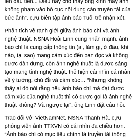
lên đầu tiên... Điều này cho thấy ống kính máy ảnh
không phạm vào bố cục nội dung cần truyền tải của
bức ảnh”, cựu biên tập ảnh báo Tuổi trẻ nhận xét.
Phân tích về ranh giới giữa ảnh báo chí và ảnh
nghệ thuật, NSNA Hoài Linh cũng nhấn mạnh, ảnh
báo chí là cung cấp thông tin (ai, làm gì, ở đâu, khi
nào, tại sao) mang cảm xúc đến bạn đọc và không
được dàn dựng, còn ảnh nghệ thuật là được sáng
tạo mang tính nghệ thuật, thể hiện cái nhìn cá nhân
về ý tưởng, chủ đề và cảm xúc… “Nhưng không
thấy ai đó nói rằng nếu ảnh báo chí mà đạt được
cảm xúc của nghệ thuật thì có được gọi là ảnh nghệ
thuật không? Và ngược lại”, ông Linh đặt câu hỏi.
Trao đổi với VietNamNet, NSNA Thanh Hà, cựu
phóng viên ảnh TTXVN có cái nhìn đa chiều hơn.
“Ảnh báo chí có mục tiêu chính là truyền tải thông