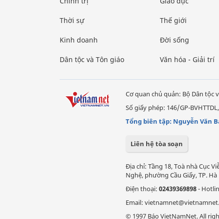
Chính trị
Giáo dục
Thời sự
Thế giới
Kinh doanh
Đời sống
Dân tộc và Tôn giáo
Văn hóa - Giải trí
Cơ quan chủ quản: Bộ Dân tộc v
Số giấy phép: 146/GP-BVHTTDL,
Tổng biên tập: Nguyễn Văn B
Liên hệ tòa soạn
Địa chỉ: Tầng 18, Toà nhà Cục 
Nghệ, phường Cầu Giấy, TP. Hà 
Điện thoại:
02439369898
- Hotli
Email: vietnamnet@vietnamnet
© 1997 Báo VietNamNet. All righ