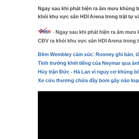
Ngay sau khi phát hiện ra âm mưu khủng bố
khỏi khu vực sân HDI Arena trong trật tự v
-
Ngay sau khi phát hiện ra âm mưu 
CĐV ra khỏi khu vực sân HDI Arena trong tr
Đêm Wembley cảm xúc: Rooney ghi bàn, tấ
Tình trường khét tiếng của Neymar qua ản
Hủy trận Đức - Hà Lan vì nguy cơ khủng b
Xe cứu thương chứa đầy bom gây náo lo