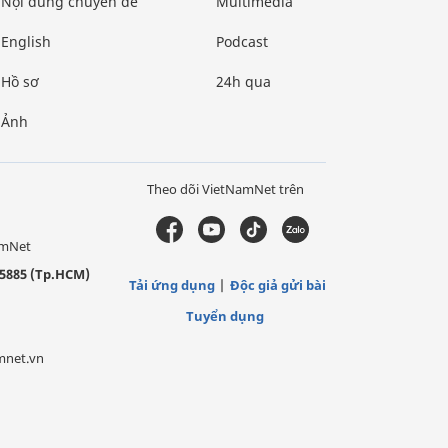
Nội dung chuyên đề
Multimedia
English
Podcast
Hồ sơ
24h qua
Ảnh
Theo dõi VietNamNet trên
amNet
5885 (Tp.HCM)
Tải ứng dụng
Độc giả gửi bài
Tuyển dụng
mnet.vn