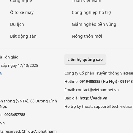
Công nghệ
Tuần Việt Nam
Ô tô xe máy
Công nghiệp hỗ trợ
Du lịch
Giảm nghèo bền vững
Bất động sản
Nông thôn mới
à Tôn giáo
Liên hệ quảng cáo
 cấp ngày 17/10/2025
Công ty Cổ phần Truyền thông VietN
á
Hotline:
0919405885 (Hà Nội)
-
091943
Email: contact@vietnamnet.vn
Báo giá:
http://vads.vn
Viễn thông (VNTA), 68 Dương Đình
Nội.
Hỗ trợ kỹ thuật: support@tech.vietna
ne:
0923457788
.vn
ts reserved. Chỉ được phát hành