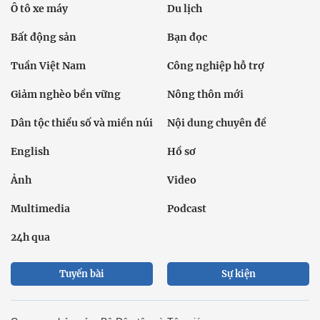
Ô tô xe máy
Du lịch
Bất động sản
Bạn đọc
Tuần Việt Nam
Công nghiệp hỗ trợ
Giảm nghèo bền vững
Nông thôn mới
Dân tộc thiểu số và miền núi
Nội dung chuyên đề
English
Hồ sơ
Ảnh
Video
Multimedia
Podcast
24h qua
Tuyến bài
Sự kiện