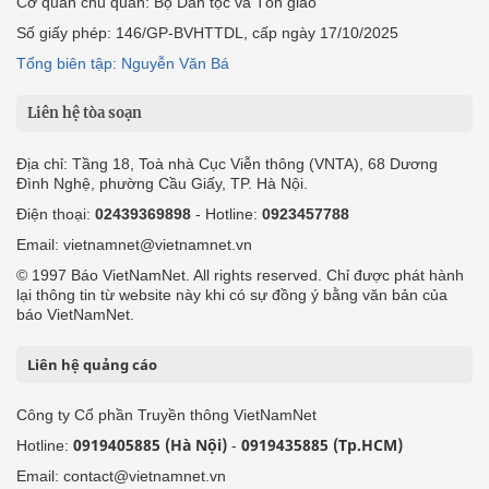
Cơ quan chủ quản: Bộ Dân tộc và Tôn giáo
Số giấy phép: 146/GP-BVHTTDL, cấp ngày 17/10/2025
Tổng biên tập: Nguyễn Văn Bá
Liên hệ tòa soạn
Địa chỉ: Tầng 18, Toà nhà Cục Viễn thông (VNTA), 68 Dương
Đình Nghệ, phường Cầu Giấy, TP. Hà Nội.
Điện thoại:
02439369898
- Hotline:
0923457788
Email: vietnamnet@vietnamnet.vn
© 1997 Báo VietNamNet. All rights reserved. Chỉ được phát hành
lại thông tin từ website này khi có sự đồng ý bằng văn bản của
báo VietNamNet.
Liên hệ quảng cáo
Công ty Cổ phần Truyền thông VietNamNet
0919405885 (Hà Nội)
0919435885 (Tp.HCM)
Hotline:
-
Email: contact@vietnamnet.vn