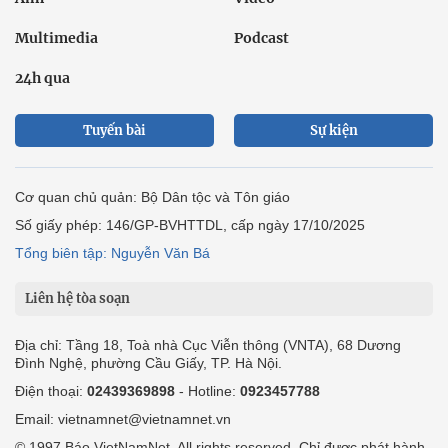
Multimedia
Podcast
24h qua
Tuyến bài
Sự kiện
Cơ quan chủ quản: Bộ Dân tộc và Tôn giáo
Số giấy phép: 146/GP-BVHTTDL, cấp ngày 17/10/2025
Tổng biên tập: Nguyễn Văn Bá
Liên hệ tòa soạn
Địa chỉ: Tầng 18, Toà nhà Cục Viễn thông (VNTA), 68 Dương
Đình Nghệ, phường Cầu Giấy, TP. Hà Nội.
Điện thoại:
02439369898
- Hotline:
0923457788
Email: vietnamnet@vietnamnet.vn
© 1997 Báo VietNamNet. All rights reserved. Chỉ được phát hành