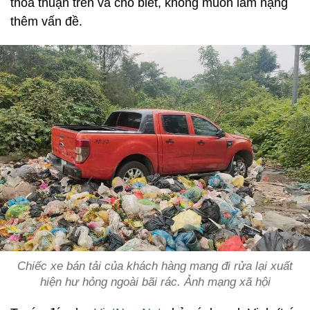
thoả thuận trên và cho biết, không muốn làm nặng
thêm vấn đề.
Chiếc xe bán tải của khách hàng mang đi rửa lại xuất
hiện hư hỏng ngoài bãi rác. Ảnh mạng xã hội