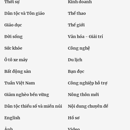
Thời sự
Kinh doanh
Dân tộc và Tôn giáo
Thể thao
Giáo dục
Thế giới
Đời sống
Văn hóa - Giải trí
Sức khỏe
Công nghệ
Ô tô xe máy
Du lịch
Bất động sản
Bạn đọc
Tuần Việt Nam
Công nghiệp hỗ trợ
Giảm nghèo bền vững
Nông thôn mới
Dân tộc thiểu số và miền núi
Nội dung chuyên đề
English
Hồ sơ
Ảnh
Video