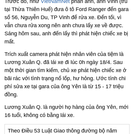
Trước đó, như
VietNamNet
phản ánh, anh Vinh (trú
tại Thừa Thiên Huế) đưa ô tô Ford Ranger đến gara
số 56, Nguyễn Du, TP Vinh để rửa xe. Đến tối, vì
vẫn chưa rửa xong nên anh chưa lấy xe về được.
Sáng hôm sau, anh đến lấy thì phát hiện chiếc xe bị
mất.
Trích xuất camera phát hiện nhân viên của tiệm là
Lương Xuân Q. đã lái xe đi lúc 0h ngày 18/4. Sau
một thời gian tìm kiếm, chủ xe phát hiện chiếc xe ở
bãi rác với tình trạng nổ lốp, hư hỏng. Ước tính chi
phí sửa xe tại gara của ông Yên là từ 15 - 17 triệu
đồng.
Lương Xuân Q. là người họ hàng của ông Yên, mới
16 tuổi, không có bằng lái xe.
Theo Điều 53 Luật Giao thông đường bộ năm