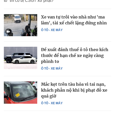
tô" thì có bị CSGT xử phạt?
Xe van tự trôi vào nhà như 'ma
làm', tài xế chết lặng đứng nhìn
Ô TÔ - XE MÁY
Đề xuất đánh thuế ô tô theo kích
thước để hạn chế xe ngày càng
phình to
Ô TÔ - XE MÁY
Mắc kẹt trên tàu hỏa vì tai nạn,
khách phẫn nộ khi bị phạt đỗ xe
quá giờ
Ô TÔ - XE MÁY