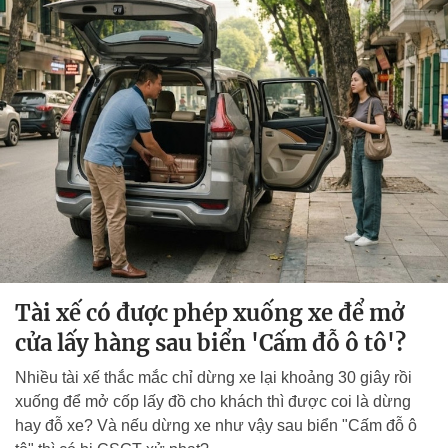
Tài xế có được phép xuống xe để mở
cửa lấy hàng sau biển 'Cấm đỗ ô tô'?
Nhiều tài xế thắc mắc chỉ dừng xe lại khoảng 30 giây rồi
xuống để mở cốp lấy đồ cho khách thì được coi là dừng
hay đỗ xe? Và nếu dừng xe như vậy sau biển "Cấm đỗ ô