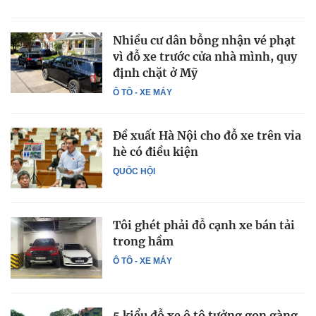
Nhiều cư dân bỗng nhận vé phạt
vì đỗ xe trước cửa nhà mình, quy
định chặt ở Mỹ
Ô TÔ - XE MÁY
Đề xuất Hà Nội cho đỗ xe trên vỉa
hè có điều kiện
QUỐC HỘI
Tôi ghét phải đỗ cạnh xe bán tải
trong hầm
Ô TÔ - XE MÁY
5 kiểu đỗ xe ô tô tưởng gọn gàng