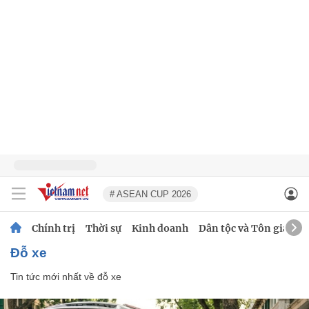
# ASEAN CUP 2026
Chính trị
Thời sự
Kinh doanh
Dân tộc và Tôn giáo
đỗ xe
Tin tức mới nhất về
đỗ xe