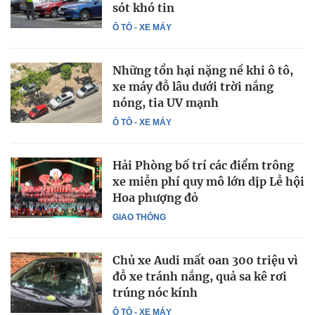
sót khó tin
Ô TÔ - XE MÁY
Những tổn hại nặng nề khi ô tô,
xe máy đỗ lâu dưới trời nắng
nóng, tia UV mạnh
Ô TÔ - XE MÁY
Hải Phòng bố trí các điểm trông
xe miễn phí quy mô lớn dịp Lễ hội
Hoa phượng đỏ
GIAO THÔNG
Chủ xe Audi mất oan 300 triệu vì
đỗ xe tránh nắng, quả sa kê rơi
trúng nóc kính
Ô TÔ - XE MÁY