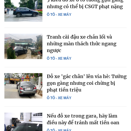
nhưng có thể bị CSGT phạt nặng
Ô TÔ - XE MÁY
Tranh cãi đậu xe chắn lối và
những màn thách thức ngang
ngược
Ô TÔ - XE MÁY
Đỗ xe 'gác chân' lên vỉa hè: Tưởng
gọn gàng nhưng coi chừng bị
phạt tiền triệu
Ô TÔ - XE MÁY
Nếu đỗ xe trong gara, hãy làm
điều này để tránh mất tiền oan
Ô TÔ - XE MÁY