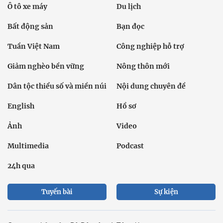
Ô tô xe máy
Du lịch
Bất động sản
Bạn đọc
Tuần Việt Nam
Công nghiệp hỗ trợ
Giảm nghèo bền vững
Nông thôn mới
Dân tộc thiểu số và miền núi
Nội dung chuyên đề
English
Hồ sơ
Ảnh
Video
Multimedia
Podcast
24h qua
Tuyến bài
Sự kiện