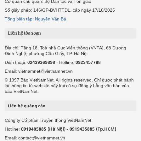
Cơ quan chủ quản: Bộ Dân tộc và Tôn giáo
Số giấy phép: 146/GP-BVHTTDL, cấp ngày 17/10/2025
Tổng biên tập: Nguyễn Văn Bá
Liên hệ tòa soạn
Địa chỉ: Tầng 18, Toà nhà Cục Viễn thông (VNTA), 68 Dương
Đình Nghệ, phường Cầu Giấy, TP. Hà Nội.
Điện thoại:
02439369898
- Hotline:
0923457788
Email: vietnamnet@vietnamnet.vn
© 1997 Báo VietNamNet. All rights reserved. Chỉ được phát hành
lại thông tin từ website này khi có sự đồng ý bằng văn bản của
báo VietNamNet.
Liên hệ quảng cáo
Công ty Cổ phần Truyền thông VietNamNet
0919405885 (Hà Nội)
0919435885 (Tp.HCM)
Hotline:
-
Email: contact@vietnamnet.vn