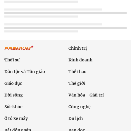
Chính trị
Thời sự
Kinh doanh
Dân tộc và Tôn giáo
Thể thao
Giáo dục
Thế giới
Đời sống
Văn hóa - Giải trí
Sức khỏe
Công nghệ
Ô tô xe máy
Du lịch
Bất động sản
Bạn đọc