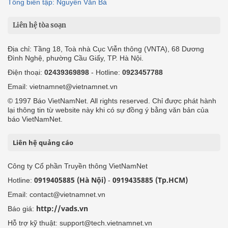
Tổng biên tập: Nguyễn Văn Bá
Liên hệ tòa soạn
Địa chỉ: Tầng 18, Toà nhà Cục Viễn thông (VNTA), 68 Dương
Đình Nghệ, phường Cầu Giấy, TP. Hà Nội.
Điện thoại:
02439369898
- Hotline:
0923457788
Email: vietnamnet@vietnamnet.vn
© 1997 Báo VietNamNet. All rights reserved. Chỉ được phát hành
lại thông tin từ website này khi có sự đồng ý bằng văn bản của
báo VietNamNet.
Liên hệ quảng cáo
Công ty Cổ phần Truyền thông VietNamNet
0919405885 (Hà Nội)
0919435885 (Tp.HCM)
Hotline:
-
Email: contact@vietnamnet.vn
http://vads.vn
Báo giá:
Hỗ trợ kỹ thuật: support@tech.vietnamnet.vn