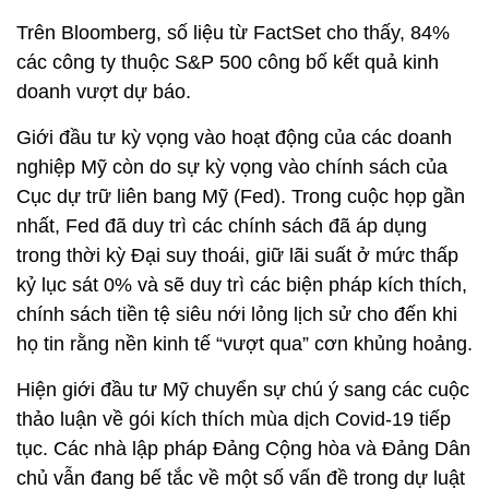
Trên Bloomberg, số liệu từ FactSet cho thấy, 84%
các công ty thuộc S&P 500 công bố kết quả kinh
doanh vượt dự báo.
Giới đầu tư kỳ vọng vào hoạt động của các doanh
nghiệp Mỹ còn do sự kỳ vọng vào chính sách của
Cục dự trữ liên bang Mỹ (Fed). Trong cuộc họp gần
nhất, Fed đã duy trì các chính sách đã áp dụng
trong thời kỳ Đại suy thoái, giữ lãi suất ở mức thấp
kỷ lục sát 0% và sẽ duy trì các biện pháp kích thích,
chính sách tiền tệ siêu nới lỏng lịch sử cho đến khi
họ tin rằng nền kinh tế “vượt qua” cơn khủng hoảng.
Hiện giới đầu tư Mỹ chuyển sự chú ý sang các cuộc
thảo luận về gói kích thích mùa dịch Covid-19 tiếp
tục. Các nhà lập pháp Đảng Cộng hòa và Đảng Dân
chủ vẫn đang bế tắc về một số vấn đề trong dự luật