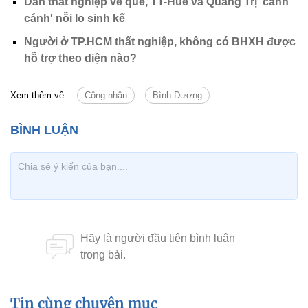
Dân thất nghiệp về quê, TT-Huế và Quảng Trị 'canh
cánh' nỗi lo sinh kế
Người ở TP.HCM thất nghiệp, không có BHXH được
hỗ trợ theo diện nào?
Xem thêm về:
Công nhân
Bình Dương
Tin cùng chuyên mục