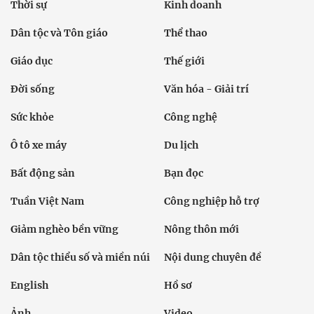
Thời sự
Kinh doanh
Dân tộc và Tôn giáo
Thể thao
Giáo dục
Thế giới
Đời sống
Văn hóa - Giải trí
Sức khỏe
Công nghệ
Ô tô xe máy
Du lịch
Bất động sản
Bạn đọc
Tuần Việt Nam
Công nghiệp hỗ trợ
Giảm nghèo bền vững
Nông thôn mới
Dân tộc thiểu số và miền núi
Nội dung chuyên đề
English
Hồ sơ
Ảnh
Video