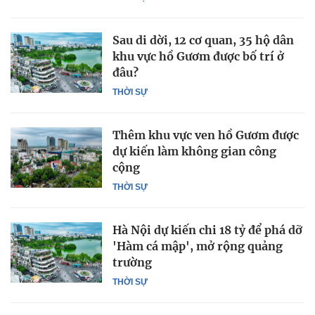
Sau di dời, 12 cơ quan, 35 hộ dân
khu vực hồ Gươm được bố trí ở
đâu?
THỜI SỰ
Thêm khu vực ven hồ Gươm được
dự kiến làm không gian công
cộng
THỜI SỰ
Hà Nội dự kiến chi 18 tỷ để phá dỡ
'Hàm cá mập', mở rộng quảng
trường
THỜI SỰ