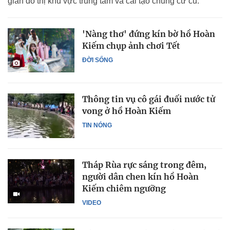
gian đô thị khu vực trung tâm và cải tạo chung cư cũ.
'Nàng thơ' đứng kín bờ hồ Hoàn
Kiếm chụp ảnh chơi Tết
ĐỜI SỐNG
Thông tin vụ cô gái đuối nước tử
vong ở hồ Hoàn Kiếm
TIN NÓNG
Tháp Rùa rực sáng trong đêm,
người dân chen kín hồ Hoàn
Kiếm chiêm ngưỡng
VIDEO