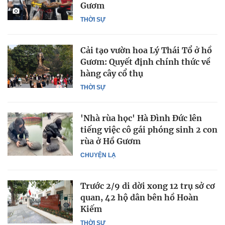
Gươm
THỜI SỰ
Cải tạo vườn hoa Lý Thái Tổ ở hồ
Gươm: Quyết định chính thức về
hàng cây cổ thụ
THỜI SỰ
'Nhà rùa học' Hà Đình Đức lên
tiếng việc cô gái phóng sinh 2 con
rùa ở Hồ Gươm
CHUYỆN LẠ
Trước 2/9 di dời xong 12 trụ sở cơ
quan, 42 hộ dân bên hồ Hoàn
Kiếm
THỜI SỰ