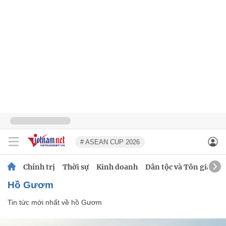
# ASEAN CUP 2026
Chính trị
Thời sự
Kinh doanh
Dân tộc và Tôn giáo
hồ Gươm
Tin tức mới nhất về
hồ Gươm