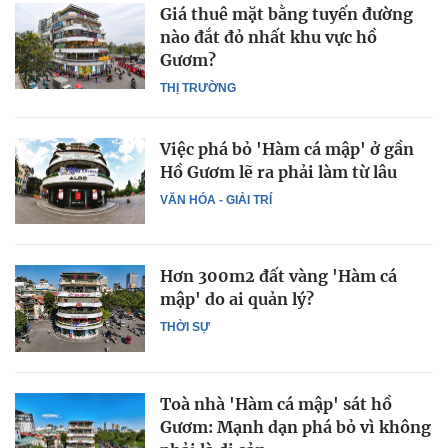
Giá thuê mặt bằng tuyến đường
nào đắt đỏ nhất khu vực hồ
Gươm?
THỊ TRƯỜNG
Việc phá bỏ 'Hàm cá mập' ở gần
Hồ Gươm lẽ ra phải làm từ lâu
VĂN HÓA - GIẢI TRÍ
Hơn 300m2 đất vàng 'Hàm cá
mập' do ai quản lý?
THỜI SỰ
Toà nhà 'Hàm cá mập' sát hồ
Gươm: Mạnh dạn phá bỏ vì không