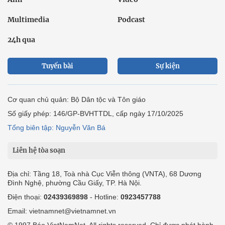
Multimedia
Podcast
24h qua
Tuyến bài
Sự kiện
Cơ quan chủ quản: Bộ Dân tộc và Tôn giáo
Số giấy phép: 146/GP-BVHTTDL, cấp ngày 17/10/2025
Tổng biên tập: Nguyễn Văn Bá
Liên hệ tòa soạn
Địa chỉ: Tầng 18, Toà nhà Cục Viễn thông (VNTA), 68 Dương
Đình Nghệ, phường Cầu Giấy, TP. Hà Nội.
Điện thoại:
02439369898
- Hotline:
0923457788
Email: vietnamnet@vietnamnet.vn
© 1997 Báo VietNamNet. All rights reserved. Chỉ được phát hành