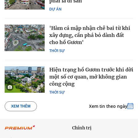
phải là di sản
DỰ ÁN
'Hàm cá mập nhận chê bai từ khi
xây dựng, cần phá bỏ dành đất
cho hồ Gươm'
THỜI SỰ
Hiện trạng hồ Gươm trước khi dời
một số cơ quan, mở không gian
công cộng
THỜI SỰ
Xem tin theo ngày
XEM THÊM
Chính trị