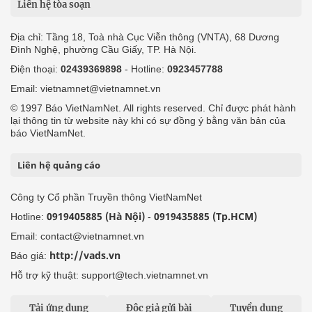
Liên hệ tòa soạn
Địa chỉ: Tầng 18, Toà nhà Cục Viễn thông (VNTA), 68 Dương
Đình Nghệ, phường Cầu Giấy, TP. Hà Nội.
Điện thoại:
02439369898
- Hotline:
0923457788
Email: vietnamnet@vietnamnet.vn
© 1997 Báo VietNamNet. All rights reserved. Chỉ được phát hành
lại thông tin từ website này khi có sự đồng ý bằng văn bản của
báo VietNamNet.
Liên hệ quảng cáo
Công ty Cổ phần Truyền thông VietNamNet
0919405885 (Hà Nội)
0919435885 (Tp.HCM)
Hotline:
-
Email: contact@vietnamnet.vn
http://vads.vn
Báo giá:
Hỗ trợ kỹ thuật: support@tech.vietnamnet.vn
Tải ứng dụng
Độc giả gửi bài
Tuyển dụng