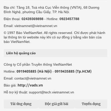
Địa chỉ: Tầng 18, Toà nhà Cục Viễn thông (VNTA), 68 Dương
Đình Nghệ, phường Cầu Giấy, TP. Hà Nội.
Điện thoại:
02439369898
- Hotline:
0923457788
Email: vietnamnet@vietnamnet.vn
© 1997 Báo VietNamNet. All rights reserved. Chỉ được phát hành
lại thông tin từ website này khi có sự đồng ý bằng văn bản của
báo VietNamNet.
Liên hệ quảng cáo
Công ty Cổ phần Truyền thông VietNamNet
0919405885 (Hà Nội)
0919435885 (Tp.HCM)
Hotline:
-
Email: contact@vietnamnet.vn
http://vads.vn
Báo giá:
Hỗ trợ kỹ thuật: support@tech.vietnamnet.vn
Tải ứng dụng
Độc giả gửi bài
Tuyển dụng