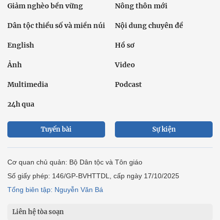
Giảm nghèo bền vững
Nông thôn mới
Dân tộc thiểu số và miền núi
Nội dung chuyên đề
English
Hồ sơ
Ảnh
Video
Multimedia
Podcast
24h qua
Tuyến bài
Sự kiện
Cơ quan chủ quản: Bộ Dân tộc và Tôn giáo
Số giấy phép: 146/GP-BVHTTDL, cấp ngày 17/10/2025
Tổng biên tập: Nguyễn Văn Bá
Liên hệ tòa soạn