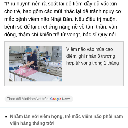
“Phụ huynh nên rà soát lại để tiêm đầy đủ vắc xin
cho trẻ, bao gồm các mũi nhắc lại để tránh nguy cơ
mắc bệnh viêm não Nhật Bản. Nếu điều trị muộn,
bệnh sẽ để lại di chứng nặng nề về tâm thần, vận
động, thậm chí khiến trẻ tử vong”, bác sĩ Quy nói.
Viêm não vào mùa cao
điểm, ghi nhận 3 trường
hợp tử vong trong 1 tháng
Nhầm lẫn với viêm họng, trẻ mắc viêm não phải nằm
viện hàng tháng trời