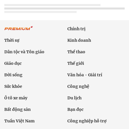
Chính trị
Thời sự
Kinh doanh
Dân tộc và Tôn giáo
Thể thao
Giáo dục
Thế giới
Đời sống
Văn hóa - Giải trí
Sức khỏe
Công nghệ
Ô tô xe máy
Du lịch
Bất động sản
Bạn đọc
Tuần Việt Nam
Công nghiệp hỗ trợ