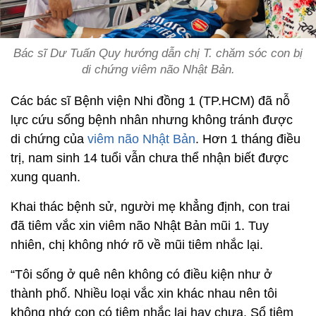
Bác sĩ Dư Tuấn Quy hướng dẫn chị T. chăm sóc con bị
di chứng viêm não Nhật Bản.
Các bác sĩ Bệnh viện Nhi đồng 1 (TP.HCM) đã nỗ
lực cứu sống bệnh nhân nhưng không tránh được
di chứng của
viêm não Nhật Bản
. Hơn 1 tháng điều
trị, nam sinh 14 tuổi vẫn chưa thể nhận biết được
xung quanh.
Khai thác bệnh sử, người mẹ khẳng định, con trai
đã tiêm vắc xin viêm não Nhật Bản mũi 1. Tuy
nhiên, chị không nhớ rõ về mũi tiêm nhắc lại.
“Tôi sống ở quê nên không có điều kiện như ở
thành phố. Nhiều loại vắc xin khác nhau nên tôi
không nhớ con có tiêm nhắc lại hay chưa. Sổ tiêm