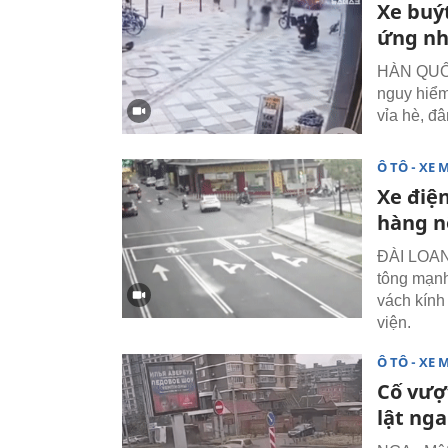
Xe buýt
ứng nh
HÀN QUỐC 
nguy hiểm 
vỉa hè, đ
Ô TÔ - XE 
Xe điện
hàng n
ĐÀI LOAN 
tông mạnh
vách kính
viện.
Ô TÔ - XE 
Cố vượt
lật ng