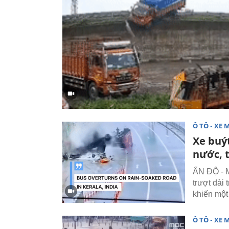
Ô TÔ - XE 
Xe buý
nước, t
ẤN ĐỘ - M
trượt dài 
khiến một
Ô TÔ - XE 