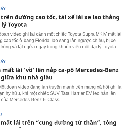
MÁY
 trên đường cao tốc, tài xế lái xe lao thẳng
 lý Toyota
đoạn video ghi lại cảnh một chiếc Toyota Supra MKIV mất lái
g cao tốc ở bang Florida, lao sang làn ngược chiều, bị xe
trúng và lật ngửa ngay trong khuôn viên một đại lý Toyota.
MÁY
 mất lái 'vồ' lên nắp ca-pô Mercedes-Benz
s giữa khu nhà giàu
ột đoạn video đang lan truyền mạnh trên mạng xã hội ghi lại
nạn hy hữu, khi một chiếc SUV Tata Harrier EV leo hẳn lên
 của Mercedes-Benz E-Class.
I
i mất lái trên “cung đường tử thần”, tông