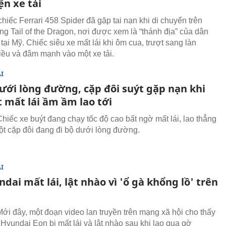
ện xe tải
hiếc Ferrari 458 Spider đã gặp tai nạn khi di chuyển trên
g Tail of the Dragon, nơi được xem là “thánh địa” của dân
tại Mỹ. Chiếc siêu xe mất lái khi ôm cua, trượt sang làn
ều và đâm mạnh vào một xe tải.
I
dưới lòng đường, cặp đôi suýt gặp nạn khi
 mất lái ầm ầm lao tới
hiếc xe buýt đang chạy tốc độ cao bất ngờ mất lái, lao thẳng
ột cặp đôi đang đi bộ dưới lòng đường.
I
dai mất lái, lật nhào vì 'ổ gà khổng lồ' trên
ới đây, một đoạn video lan truyền trên mạng xã hội cho thấy
 Hyundai Eon bị mất lái và lật nhào sau khi lao qua gờ