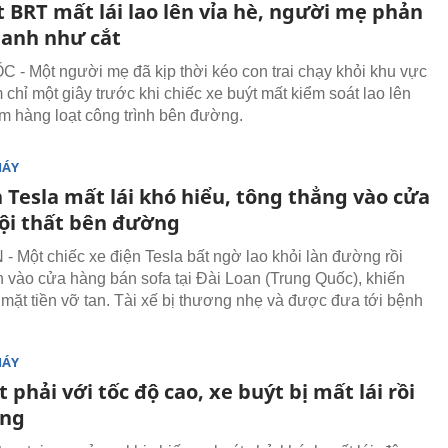
 BRT mất lái lao lên vỉa hè, người mẹ phản
anh như cắt
- Một người mẹ đã kịp thời kéo con trai chạy khỏi khu vực
chỉ một giây trước khi chiếc xe buýt mất kiểm soát lao lên
âm hàng loạt công trình bên đường.
MÁY
 Tesla mất lái khó hiểu, tông thẳng vào cửa
ội thất bên đường
- Một chiếc xe điện Tesla bất ngờ lao khỏi làn đường rồi
 vào cửa hàng bán sofa tại Đài Loan (Trung Quốc), khiến
 mặt tiền vỡ tan. Tài xế bị thương nhẹ và được đưa tới bệnh
MÁY
 phải với tốc độ cao, xe buýt bị mất lái rồi
ang