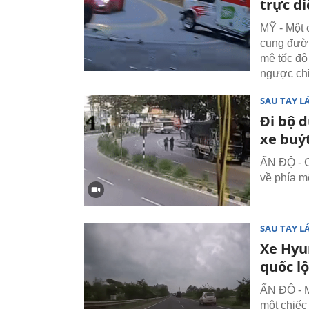
trực di
MỸ - Một c
cung đườn
mê tốc độ 
ngược chi
SAU TAY LÁ
Đi bộ 
xe buýt
ẤN ĐỘ - C
về phía m
SAU TAY LÁ
Xe Hyun
quốc lộ
ẤN ĐỘ - M
một chiếc