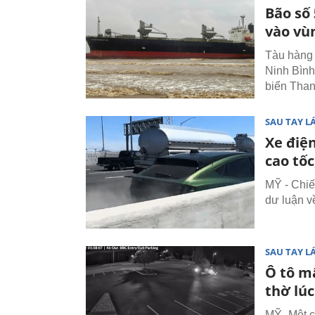
Bão số 
vào vù
Tàu hàng 
Ninh Bình 
biển Tha
SAU TAY LÁ
Xe điệ
cao tốc
MỸ - Chiế
dư luận về
SAU TAY LÁ
Ô tô mấ
thờ lú
MỸ- Một ch