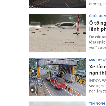
đường, kh
Ô TÔ - XE 
Ô tô ng
lềnh p
Do cấu tạ
tô là khá
yên" trướ
SAU TAY LÁ
Xe tải 
nạn th
INDONESIA
vào trạm 
nghiêm t
TIN NÓNG