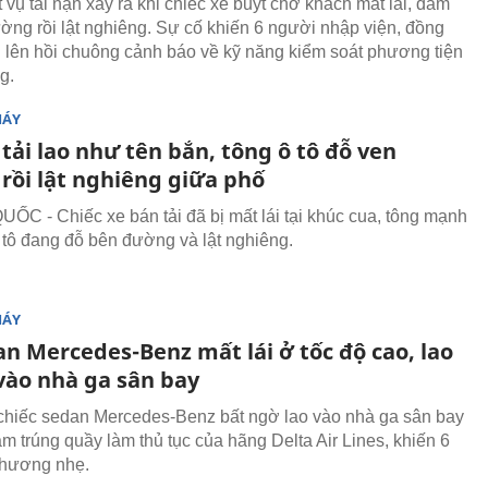
 vụ tai nạn xảy ra khi chiếc xe buýt chở khách mất lái, đâm
ường rồi lật nghiêng. Sự cố khiến 6 người nhập viện, đồng
g lên hồi chuông cảnh báo về kỹ năng kiểm soát phương tiện
g.
MÁY
tải lao như tên bắn, tông ô tô đỗ ven
rồi lật nghiêng giữa phố
C - Chiếc xe bán tải đã bị mất lái tại khúc cua, tông mạnh
 tô đang đỗ bên đường và lật nghiêng.
MÁY
an Mercedes-Benz mất lái ở tốc độ cao, lao
vào nhà ga sân bay
chiếc sedan Mercedes-Benz bất ngờ lao vào nhà ga sân bay
âm trúng quầy làm thủ tục của hãng Delta Air Lines, khiến 6
thương nhẹ.