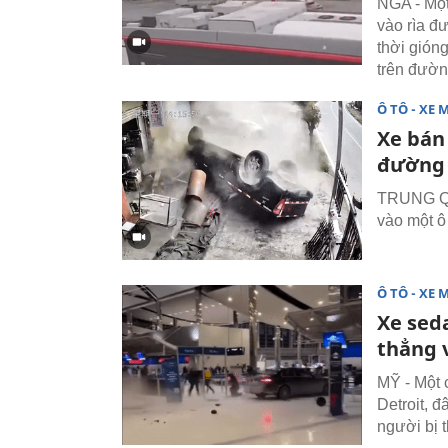
NGA - Một
vào rìa đ
thời gión
trên đườn
Ô TÔ - XE 
Xe bán 
đường 
TRUNG QUỐ
vào một ô
Ô TÔ - XE 
Xe sed
thẳng 
MỸ - Một 
Detroit, đ
người bị 