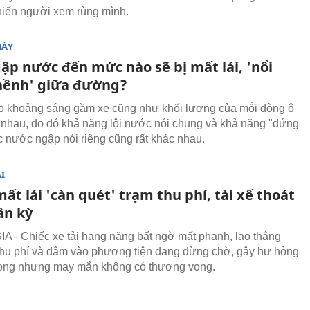
iến người xem rùng mình.
MÁY
ập nước đến mức nào sẽ bị mất lái, 'nổi
hềnh' giữa đường?
o khoảng sáng gầm xe cũng như khối lượng của mỗi dòng ô
c nhau, do đó khả năng lội nước nói chung và khả năng "đứng
c nước ngập nói riêng cũng rất khác nhau.
I
mất lái 'càn quét' trạm thu phí, tài xế thoát
ần kỳ
 - Chiếc xe tải hạng nặng bất ngờ mất phanh, lao thẳng
thu phí và đâm vào phương tiện đang dừng chờ, gây hư hỏng
rọng nhưng may mắn không có thương vong.