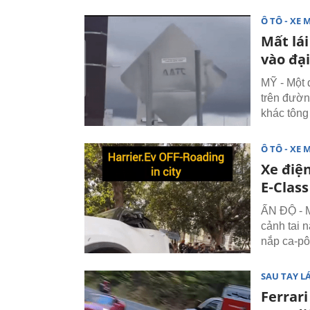
Ô TÔ - XE 
Mất lái
vào đại
MỸ - Một 
trên đườn
khác tông 
Ô TÔ - XE 
Xe điện
E-Clas
ẤN ĐỘ - M
cảnh tai 
nắp ca-pô
SAU TAY LÁ
Ferrar