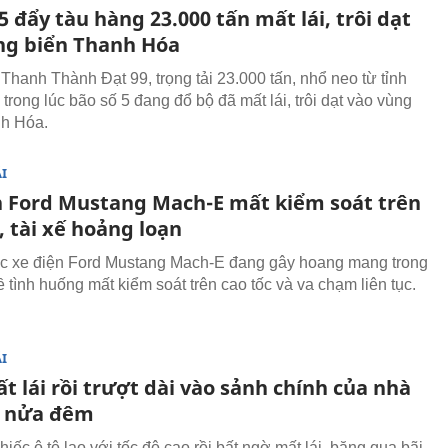
5 đẩy tàu hàng 23.000 tấn mất lái, trôi dạt
ng biển Thanh Hóa
Thanh Thành Đạt 99, trọng tải 23.000 tấn, nhổ neo từ tỉnh
trong lúc bão số 5 đang đổ bộ đã mất lái, trôi dạt vào vùng
nh Hóa.
I
n Ford Mustang Mach-E mất kiểm soát trên
, tài xế hoảng loạn
c xe điện Ford Mustang Mach-E đang gây hoang mang trong
 tình huống mất kiểm soát trên cao tốc và va chạm liên tục.
I
t lái rồi trượt dài vào sảnh chính của nhà
c nửa đêm
iếc ô tô lao với tốc độ cao rồi bất ngờ mất lái, băng qua bãi