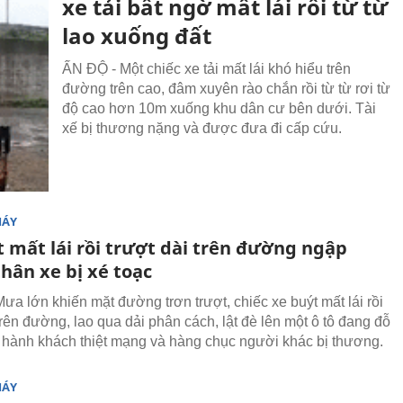
xe tải bất ngờ mất lái rồi từ từ
lao xuống đất
ẤN ĐỘ - Một chiếc xe tải mất lái khó hiểu trên
đường trên cao, đâm xuyên rào chắn rồi từ từ rơi từ
độ cao hơn 10m xuống khu dân cư bên dưới. Tài
xế bị thương nặng và được đưa đi cấp cứu.
MÁY
t mất lái rồi trượt dài trên đường ngập
hân xe bị xé toạc
ưa lớn khiến mặt đường trơn trượt, chiếc xe buýt mất lái rồi
trên đường, lao qua dải phân cách, lật đè lên một ô tô đang đỗ
 hành khách thiệt mạng và hàng chục người khác bị thương.
MÁY