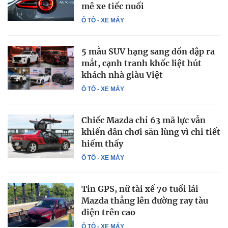
mê xe tiếc nuối
Ô TÔ - XE MÁY
5 mẫu SUV hạng sang dồn dập ra
mắt, cạnh tranh khốc liệt hút
khách nhà giàu Việt
Ô TÔ - XE MÁY
Chiếc Mazda chỉ 63 mã lực vẫn
khiến dân chơi săn lùng vì chi tiết
hiếm thấy
Ô TÔ - XE MÁY
Tin GPS, nữ tài xế 70 tuổi lái
Mazda thẳng lên đường ray tàu
điện trên cao
Ô TÔ - XE MÁY