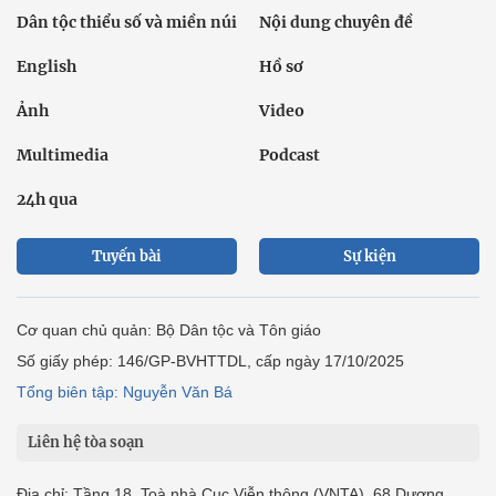
Dân tộc thiểu số và miền núi
Nội dung chuyên đề
English
Hồ sơ
Ảnh
Video
Multimedia
Podcast
24h qua
Tuyến bài
Sự kiện
Cơ quan chủ quản: Bộ Dân tộc và Tôn giáo
Số giấy phép: 146/GP-BVHTTDL, cấp ngày 17/10/2025
Tổng biên tập: Nguyễn Văn Bá
Liên hệ tòa soạn
Địa chỉ: Tầng 18, Toà nhà Cục Viễn thông (VNTA), 68 Dương