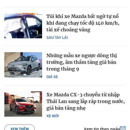
Túi khí xe Mazda bất ngờ tự nổ
khi đang chạy tốc độ 140 km/h,
tài xế choáng váng
SAU TAY LÁI
Những mẫu xe ngược dòng thị
trường, âm thầm tăng giá bán
trong tháng 9
GIÁ XE
Xe Mazda CX-3 chuyển từ nhập
Thái Lan sang lắp ráp trong nước,
giá bán tăng nhẹ
XE MỚI
Xem tin theo ngày
XEM THÊM