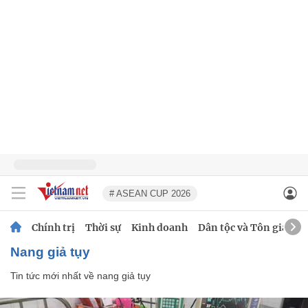
# ASEAN CUP 2026
Chính trị
Thời sự
Kinh doanh
Dân tộc và Tôn giáo
nang giả tụy
Tin tức mới nhất về
nang giả tụy