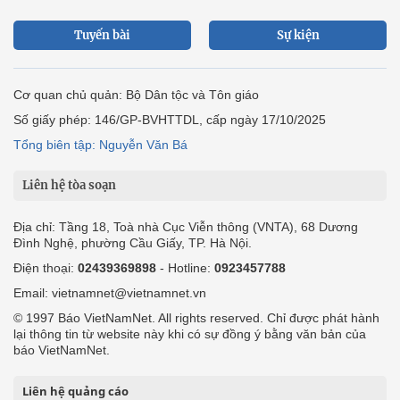
Tuyến bài
Sự kiện
Cơ quan chủ quản: Bộ Dân tộc và Tôn giáo
Số giấy phép: 146/GP-BVHTTDL, cấp ngày 17/10/2025
Tổng biên tập: Nguyễn Văn Bá
Liên hệ tòa soạn
Địa chỉ: Tầng 18, Toà nhà Cục Viễn thông (VNTA), 68 Dương
Đình Nghệ, phường Cầu Giấy, TP. Hà Nội.
Điện thoại:
02439369898
- Hotline:
0923457788
Email: vietnamnet@vietnamnet.vn
© 1997 Báo VietNamNet. All rights reserved. Chỉ được phát hành
lại thông tin từ website này khi có sự đồng ý bằng văn bản của
báo VietNamNet.
Liên hệ quảng cáo