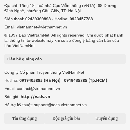
Địa chỉ: Tầng 18, Toà nhà Cục Viễn thông (VNTA), 68 Dương
Đình Nghệ, phường Cầu Giấy, TP. Hà Nội.
Điện thoại:
02439369898
- Hotline:
0923457788
Email: vietnamnet@vietnamnet.vn
© 1997 Báo VietNamNet. All rights reserved. Chỉ được phát hành
lại thông tin từ website này khi có sự đồng ý bằng văn bản của
báo VietNamNet.
Liên hệ quảng cáo
Công ty Cổ phần Truyền thông VietNamNet
0919405885 (Hà Nội)
0919435885 (Tp.HCM)
Hotline:
-
Email: contact@vietnamnet.vn
http://vads.vn
Báo giá:
Hỗ trợ kỹ thuật: support@tech.vietnamnet.vn
Tải ứng dụng
Độc giả gửi bài
Tuyển dụng