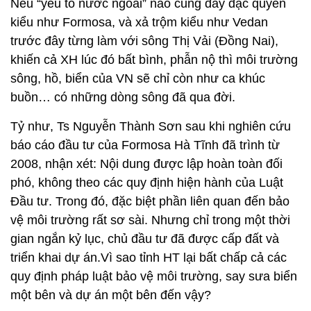
Nếu “yếu tố nước ngoài” nào cũng đầy đặc quyền
kiểu như Formosa, và xả trộm kiểu như Vedan
trước đây từng làm với sông Thị Vải (Đồng Nai),
khiến cả XH lúc đó bất bình, phẫn nộ thì môi trường
sông, hồ, biển của VN sẽ chỉ còn như ca khúc
buồn… có những dòng sông đã qua đời.
Tỷ như, Ts Nguyễn Thành Sơn sau khi nghiên cứu
báo cáo đầu tư của Formosa Hà Tĩnh đã trình từ
2008, nhận xét: Nội dung được lập hoàn toàn đối
phó, không theo các quy định hiện hành của Luật
Đầu tư. Trong đó, đặc biệt phần liên quan đến bảo
vệ môi trường rất sơ sài. Nhưng chỉ trong một thời
gian ngắn kỷ lục, chủ đầu tư đã được cấp đất và
triển khai dự án.Vì sao tỉnh HT lại bất chấp cả các
quy định pháp luật bảo vệ môi trường, say sưa biển
một bên và dự án một bên đến vậy?