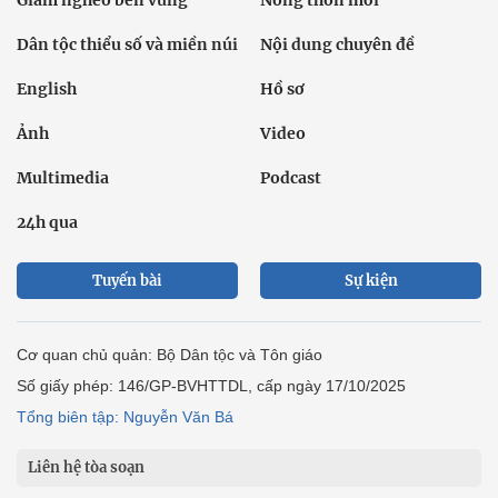
Giảm nghèo bền vững
Nông thôn mới
Dân tộc thiểu số và miền núi
Nội dung chuyên đề
English
Hồ sơ
Ảnh
Video
Multimedia
Podcast
24h qua
Tuyến bài
Sự kiện
Cơ quan chủ quản: Bộ Dân tộc và Tôn giáo
Số giấy phép: 146/GP-BVHTTDL, cấp ngày 17/10/2025
Tổng biên tập: Nguyễn Văn Bá
Liên hệ tòa soạn