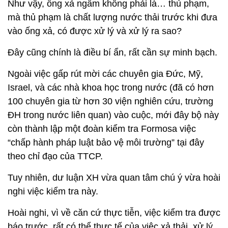
Như vậy, ống xả ngầm không phải là… thủ phạm,
mà thủ phạm là chất lượng nước thải trước khi đưa
vào ống xả, có được xử lý và xử lý ra sao?
Đây cũng chính là điều bí ẩn, rất cần sự minh bạch.
Ngoài việc gấp rút mời các chuyên gia Đức, Mỹ,
Israel, và các nhà khoa học trong nước (đã có hơn
100 chuyên gia từ hơn 30 viện nghiên cứu, trường
ĐH trong nước liên quan) vào cuộc, mới đây bộ này
còn thành lập một đoàn kiểm tra Formosa việc
“chấp hành pháp luật bảo vệ môi trường” tại đây
theo chỉ đạo của TTCP.
Tuy nhiên, dư luận XH vừa quan tâm chú ý vừa hoài
nghi việc kiểm tra này.
Hoài nghi, vì về căn cứ thực tiễn, việc kiểm tra được
báo trước, rất có thể thực tế của việc xả thải, xử lý