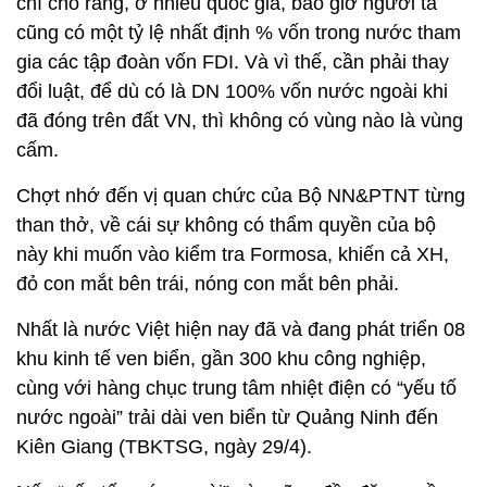
chí cho rằng, ở nhiều quốc gia, bao giờ người ta
cũng có một tỷ lệ nhất định % vốn trong nước tham
gia các tập đoàn vốn FDI. Và vì thế, cần phải thay
đổi luật, để dù có là DN 100% vốn nước ngoài khi
đã đóng trên đất VN, thì không có vùng nào là vùng
cấm.
Chợt nhớ đến vị quan chức của Bộ NN&PTNT từng
than thở, về cái sự không có thẩm quyền của bộ
này khi muốn vào kiểm tra Formosa, khiến cả XH,
đỏ con mắt bên trái, nóng con mắt bên phải.
Nhất là nước Việt hiện nay đã và đang phát triển 08
khu kinh tế ven biển, gần 300 khu công nghiệp,
cùng với hàng chục trung tâm nhiệt điện có “yếu tố
nước ngoài” trải dài ven biển từ Quảng Ninh đến
Kiên Giang (TBKTSG, ngày 29/4).