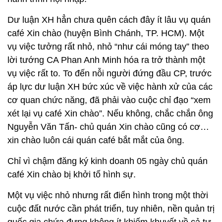
Dư luận XH hẳn chưa quên cách đây ít lâu vụ quán
café Xin chào (huyện Bình Chánh, TP. HCM). Một
vụ việc tưởng rất nhỏ, nhỏ “như cái móng tay” theo
lời tướng CA Phan Anh Minh hóa ra trở thành một
vụ việc rất to. To đến nỗi người đứng đầu CP, trước
áp lực dư luận XH bức xúc về việc hành xử của các
cơ quan chức năng, đã phải vào cuộc chỉ đạo “xem
xét lại vụ café Xin chào”. Nếu không, chắc chắn ông
Nguyễn Văn Tấn- chủ quán Xin chào cũng có cơ…
xin chào luôn cái quán café bắt mắt của ông.
Chỉ vì chậm đăng ký kinh doanh 05 ngày chủ quán
café Xin chào bị khởi tố hình sự.
Một vụ việc nhỏ nhưng rất điển hình trong một thời
cuộc đất nước cần phát triển, tuy nhiên, nền quản trị