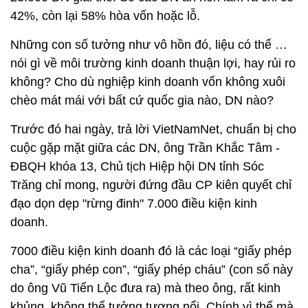
42%, còn lại 58% hòa vốn hoặc lỗ.
Những con số tưởng như vô hồn đó, liệu có thể …
nói gì về môi trường kinh doanh thuận lợi, hay rủi ro
không? Cho dù nghiệp kinh doanh vốn không xuôi
chèo mát mái với bất cứ quốc gia nào, DN nào?
Trước đó hai ngày, trả lời VietNamNet, chuẩn bị cho
cuộc gặp mặt giữa các DN, ông Trần Khắc Tâm -
ĐBQH khóa 13, Chủ tịch Hiệp hội DN tỉnh Sóc
Trăng chỉ mong, người đứng đầu CP kiên quyết chỉ
đạo dọn dẹp "rừng đinh" 7.000 điều kiện kinh
doanh.
7000 điều kiện kinh doanh đó là các loại “giấy phép
cha”, “giấy phép con”, “giấy phép cháu” (con số này
do ông Vũ Tiến Lộc đưa ra) mà theo ông, rất kinh
khủng, không thể tưởng tượng nổi. Chính vì thế mà