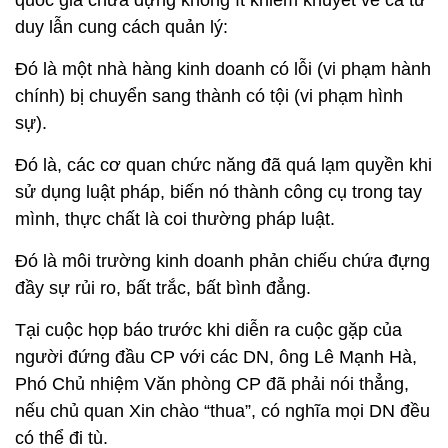
quốc gia chứa đựng không ít khiếm khuyết về cả tư
duy lẫn cung cách quản lý:
Đó là một nhà hàng kinh doanh có lỗi (vi phạm hành
chính) bị chuyển sang thành có tội (vi phạm hình
sự).
Đó là, các cơ quan chức năng đã quá lạm quyền khi
sử dụng luật pháp, biến nó thành công cụ trong tay
mình, thực chất là coi thường pháp luật.
Đó là môi trường kinh doanh phản chiếu chứa đựng
đầy sự rủi ro, bất trắc, bất bình đẳng.
Tại cuộc họp báo trước khi diễn ra cuộc gặp của
người đứng đầu CP với các DN, ông Lê Mạnh Hà,
Phó Chủ nhiệm Văn phòng CP đã phải nói thẳng,
nếu chủ quan Xin chào “thua”, có nghĩa mọi DN đều
có thể đi tù.