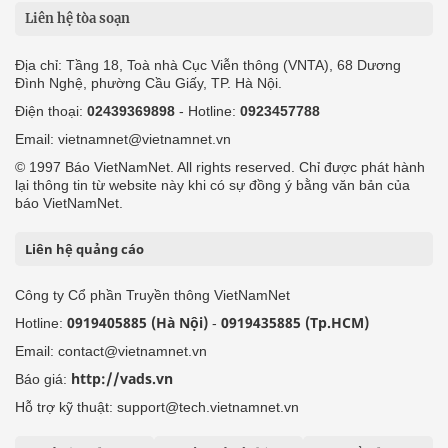
Liên hệ tòa soạn
Địa chỉ: Tầng 18, Toà nhà Cục Viễn thông (VNTA), 68 Dương
Đình Nghệ, phường Cầu Giấy, TP. Hà Nội.
Điện thoại:
02439369898
- Hotline:
0923457788
Email: vietnamnet@vietnamnet.vn
© 1997 Báo VietNamNet. All rights reserved. Chỉ được phát hành
lại thông tin từ website này khi có sự đồng ý bằng văn bản của
báo VietNamNet.
Liên hệ quảng cáo
Công ty Cổ phần Truyền thông VietNamNet
0919405885 (Hà Nội)
0919435885 (Tp.HCM)
Hotline:
-
Email: contact@vietnamnet.vn
http://vads.vn
Báo giá:
Hỗ trợ kỹ thuật: support@tech.vietnamnet.vn