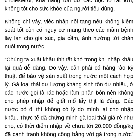
cholesterol; khả năng tồn dư các độc tố rất lớn,
không tốt cho sức khỏe của người tiêu dùng.
Không chỉ vậy, việc nhập nội tạng nếu không kiểm
soát tốt còn có nguy cơ mang theo các mầm bệnh
lây lan cho gia súc, gia cầm, ảnh hưởng tới chăn
nuôi trong nước.
“Chúng ta xuất khẩu thịt rất khó trong khi nhập khẩu
lại quá dễ dàng. Do vậy, cần phải có hàng rào kỹ
thuật để bảo vệ sản xuất trong nước một cách hợp
lý. Gà loại thải dư lượng kháng sinh tồn dư nhiều, ở
các nước gọi là rác hoặc làm phân bón nên không
cho phép nhập để giết mổ lấy thịt là đúng. Các
nước bỏ đi thì không có lý do mình lại cho nhập
khẩu. Thực tế đã chứng minh gà loại thải giá rẻ như
cho, có thời điểm nhập về chưa tới 20.000 đồng/kg
đã cạnh tranh không công bằng với gà trong nước”