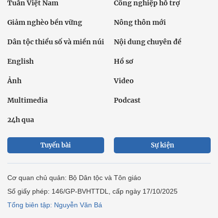
Tuần Việt Nam
Công nghiệp hỗ trợ
Giảm nghèo bền vững
Nông thôn mới
Dân tộc thiểu số và miền núi
Nội dung chuyên đề
English
Hồ sơ
Ảnh
Video
Multimedia
Podcast
24h qua
Tuyến bài
Sự kiện
Cơ quan chủ quản: Bộ Dân tộc và Tôn giáo
Số giấy phép: 146/GP-BVHTTDL, cấp ngày 17/10/2025
Tổng biên tập: Nguyễn Văn Bá