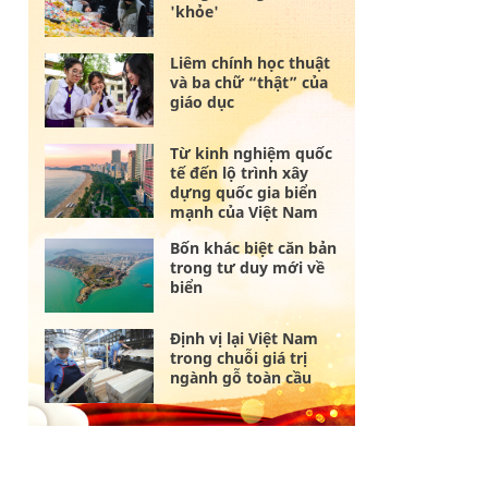
'khỏe'
Liêm chính học thuật
và ba chữ “thật” của
giáo dục
Từ kinh nghiệm quốc
tế đến lộ trình xây
dựng quốc gia biển
mạnh của Việt Nam
Bốn khác biệt căn bản
trong tư duy mới về
biển
Định vị lại Việt Nam
trong chuỗi giá trị
ngành gỗ toàn cầu