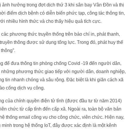
 ảnh hưởng trong đợt dịch thứ 3 khi sân bay Vân Đồn và thị
ời điểm dịch bệnh có diễn biến phức tạp, công tác thông tin,
với nhiều hình thức và cho thấy hiệu quả tích cực.
các phương thức truyền thống trên báo chí in, phát thanh,
c truyền thông được sử dụng tổng lực. Trong đó, phát huy thế
 thông”.
g để đưa thông tin phòng chống Covid -19 đến người dân,
g những phương thức giao tiếp với người dân, doanh nghiệp,
g tin nhanh chóng và sâu rộng. Đặc biệt là khi giãn cách xã
vào cổng dịch vụ công.
g của chính quyền điện tử tỉnh (được đầu tư từ năm 2014)
iên chức từ cấp tỉnh đến cấp xã. Ngoài ra, toàn bộ văn bản
hệ thống email công vụ cho công chức, viên chức. Hiện nay,
minh trong hệ thống IoT, đây được xác định là một kênh