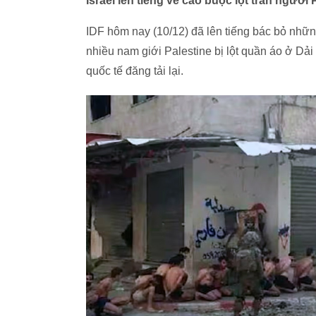
Israel lên tiếng về cáo buộc lột trần người
IDF hôm nay (10/12) đã lên tiếng bác bỏ những
nhiều nam giới Palestine bị lột quần áo ở Dả
quốc tế đăng tải lại.