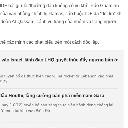
DF bắt giữ là “thường dân không có vũ khí”. Báo Guardian
 của văn phòng chính trị Hamas, cáo buộc IDF đã “dối trá” khi
ữ đoàn Al-Qassam, cánh vũ trang của nhóm vũ trang người
hể xác minh các phát biểu trên một cách độc lập.
t vào Israel, lãnh đạo LHQ quyết thúc đẩy ngừng bắn ở
h tuyên bố đã thực hiện các vụ nã rocket từ Lebanon vào phía
/12).
i đầu Houthi, tăng cường bắn phá miền nam Gaza
 nay (10/12) tuyên bố sẵn sàng thực hiện hành động chống lại
 Yemen tại khu vực Biển Đỏ.