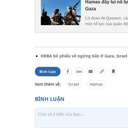
Hamas đẩy lui nỗ lự
Gaza
Lữ đoàn Al-Qassam, cán
một nỗ lực của quân đội
HĐBA bỏ phiếu về ngừng bắn ở Gaza, Israe
Bình luận
Xem thêm về:
Israel
Hamas