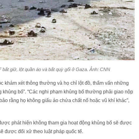
 bắt giữ, lột quần áo và bắt quỳ gối ở Gaza. Ảnh: CNN
uộc khám xét thông thường và họ chỉ lột đồ, thẩm vấn những
ộng khủng bố”. “Các nghi phạm khủng bố thường phải giao nộp
bảo rằng họ không giấu áo chứa chất nổ hoặc vũ khí khác”,
 được phát hiện không tham gia hoạt động khủng bố sẽ được
sẽ được đối xử theo luật pháp quốc tế.