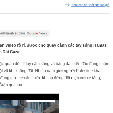
Xem các bài viết của tác giả
oạn video rò rỉ, được cho quay cảnh các tay súng Hamas
c Dải Gaza.
mặc quần đùi, 2 tay cầm súng và băng đạn trên đầu đang chậm
đặt vũ khí xuống đất. Nhiều nam giới người Palestine khác,
, đang giơ thẻ căn cước khi họ đứng đối diện với xe tăng,
Ảrập qua loa.