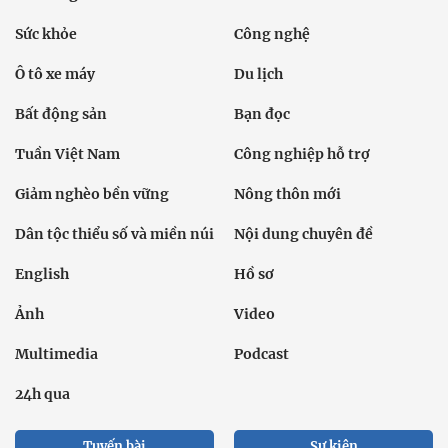
Sức khỏe
Công nghệ
Ô tô xe máy
Du lịch
Bất động sản
Bạn đọc
Tuần Việt Nam
Công nghiệp hỗ trợ
Giảm nghèo bền vững
Nông thôn mới
Dân tộc thiểu số và miền núi
Nội dung chuyên đề
English
Hồ sơ
Ảnh
Video
Multimedia
Podcast
24h qua
Tuyến bài
Sự kiện