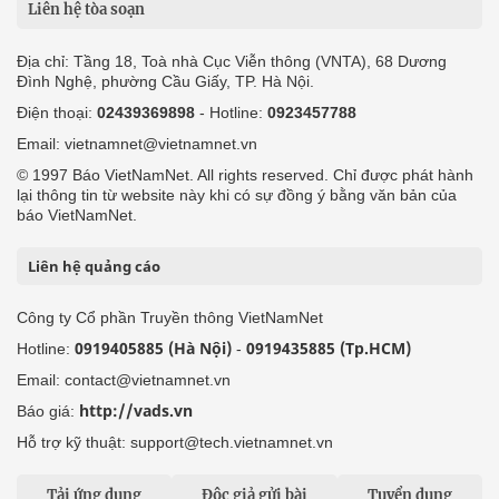
Liên hệ tòa soạn
Địa chỉ: Tầng 18, Toà nhà Cục Viễn thông (VNTA), 68 Dương
Đình Nghệ, phường Cầu Giấy, TP. Hà Nội.
Điện thoại:
02439369898
- Hotline:
0923457788
Email: vietnamnet@vietnamnet.vn
© 1997 Báo VietNamNet. All rights reserved. Chỉ được phát hành
lại thông tin từ website này khi có sự đồng ý bằng văn bản của
báo VietNamNet.
Liên hệ quảng cáo
Công ty Cổ phần Truyền thông VietNamNet
0919405885 (Hà Nội)
0919435885 (Tp.HCM)
Hotline:
-
Email: contact@vietnamnet.vn
http://vads.vn
Báo giá:
Hỗ trợ kỹ thuật: support@tech.vietnamnet.vn
Tải ứng dụng
Độc giả gửi bài
Tuyển dụng