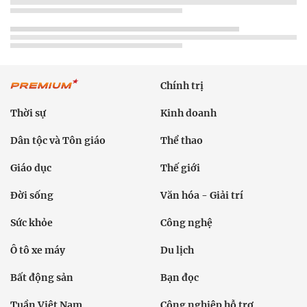
Chính trị
Thời sự
Kinh doanh
Dân tộc và Tôn giáo
Thể thao
Giáo dục
Thế giới
Đời sống
Văn hóa - Giải trí
Sức khỏe
Công nghệ
Ô tô xe máy
Du lịch
Bất động sản
Bạn đọc
Tuần Việt Nam
Công nghiệp hỗ trợ