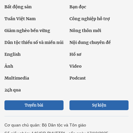
Bất động sản
Bạn đọc
Tuần Việt Nam
Công nghiệp hỗ trợ
Giảm nghèo bền vững
Nông thôn mới
Dân tộc thiểu số và miền núi
Nội dung chuyên đề
English
Hồ sơ
Ảnh
Video
Multimedia
Podcast
24h qua
Tuyến bài
Sự kiện
Cơ quan chủ quản: Bộ Dân tộc và Tôn giáo