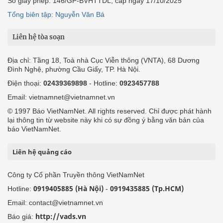
Số giấy phép: 146/GP-BVHTTDL, cấp ngày 17/10/2025
Tổng biên tập: Nguyễn Văn Bá
Liên hệ tòa soạn
Địa chỉ: Tầng 18, Toà nhà Cục Viễn thông (VNTA), 68 Dương
Đình Nghệ, phường Cầu Giấy, TP. Hà Nội.
Điện thoại:
02439369898
- Hotline:
0923457788
Email: vietnamnet@vietnamnet.vn
© 1997 Báo VietNamNet. All rights reserved. Chỉ được phát hành
lại thông tin từ website này khi có sự đồng ý bằng văn bản của
báo VietNamNet.
Liên hệ quảng cáo
Công ty Cổ phần Truyền thông VietNamNet
0919405885 (Hà Nội)
0919435885 (Tp.HCM)
Hotline:
-
Email: contact@vietnamnet.vn
http://vads.vn
Báo giá: