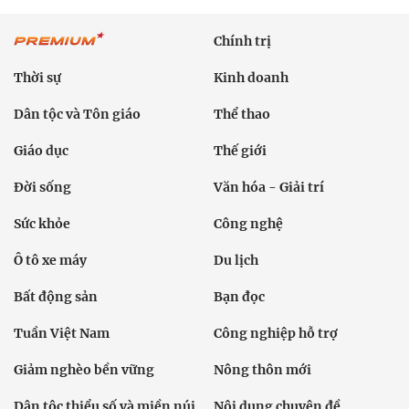
Chính trị
Thời sự
Kinh doanh
Dân tộc và Tôn giáo
Thể thao
Giáo dục
Thế giới
Đời sống
Văn hóa - Giải trí
Sức khỏe
Công nghệ
Ô tô xe máy
Du lịch
Bất động sản
Bạn đọc
Tuần Việt Nam
Công nghiệp hỗ trợ
Giảm nghèo bền vững
Nông thôn mới
Dân tộc thiểu số và miền núi
Nội dung chuyên đề