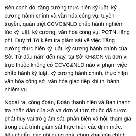
Bên cạnh đó, tăng cường thực hiện kỷ luật, kỷ
cương hành chính và văn hóa công vụ; tuyên
truyền, quán triệt CCVC&NLĐ chấp hành nghiêm
túc kỷ luật, kỷ cương, văn hoá công vụ, PCTN, lãng
phí. Duy trì Tổ kiểm tra giám sát về việc Tăng
cường thực hiện kỷ luật, kỷ cương hành chính của
Sở. Từ đầu năm đến nay, tại Sở KH&CN và đơn vị
trực thuộc không có CCVC&NLĐ nào vi phạm việc
chấp hành kỷ luật, kỷ cương hành chính, thực hiện
văn hóa công sở, văn hóa giao tiếp khi thi hành
nhiệm vụ.
Ngoài ra, công đoàn, Đoàn thanh niên và Ban thanh
tra nhân dân của Sở và đơn vị trực thuộc đã được
phát huy vai trò giám sát, phản biện xã hội, tham gia
trong quá trình giám sát thực hiện các định mức,
tiêu chuẩn, các nội dung phải công khai của chính