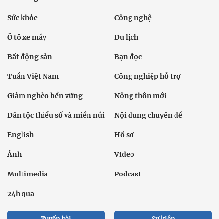
Sức khỏe
Công nghệ
Ô tô xe máy
Du lịch
Bất động sản
Bạn đọc
Tuần Việt Nam
Công nghiệp hỗ trợ
Giảm nghèo bền vững
Nông thôn mới
Dân tộc thiểu số và miền núi
Nội dung chuyên đề
English
Hồ sơ
Ảnh
Video
Multimedia
Podcast
24h qua
Tuyến bài
Sự kiện