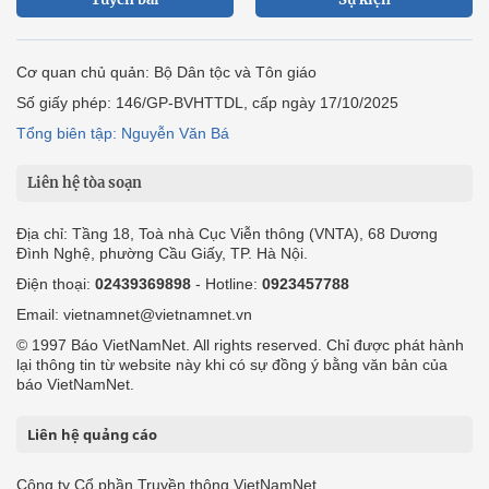
Cơ quan chủ quản: Bộ Dân tộc và Tôn giáo
Số giấy phép: 146/GP-BVHTTDL, cấp ngày 17/10/2025
Tổng biên tập: Nguyễn Văn Bá
Liên hệ tòa soạn
Địa chỉ: Tầng 18, Toà nhà Cục Viễn thông (VNTA), 68 Dương
Đình Nghệ, phường Cầu Giấy, TP. Hà Nội.
Điện thoại:
02439369898
- Hotline:
0923457788
Email: vietnamnet@vietnamnet.vn
© 1997 Báo VietNamNet. All rights reserved. Chỉ được phát hành
lại thông tin từ website này khi có sự đồng ý bằng văn bản của
báo VietNamNet.
Liên hệ quảng cáo
Công ty Cổ phần Truyền thông VietNamNet