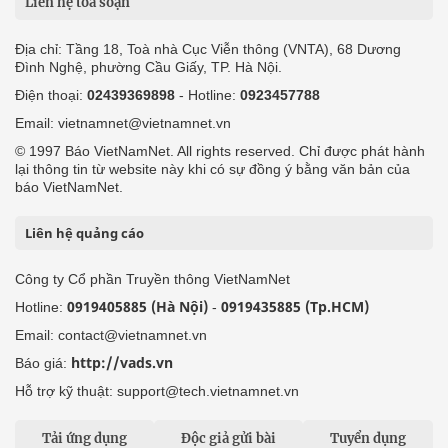
Liên hệ tòa soạn
Địa chỉ: Tầng 18, Toà nhà Cục Viễn thông (VNTA), 68 Dương
Đình Nghệ, phường Cầu Giấy, TP. Hà Nội.
Điện thoại:
02439369898
- Hotline:
0923457788
Email: vietnamnet@vietnamnet.vn
© 1997 Báo VietNamNet. All rights reserved. Chỉ được phát hành
lại thông tin từ website này khi có sự đồng ý bằng văn bản của
báo VietNamNet.
Liên hệ quảng cáo
Công ty Cổ phần Truyền thông VietNamNet
0919405885 (Hà Nội)
0919435885 (Tp.HCM)
Hotline:
-
Email: contact@vietnamnet.vn
http://vads.vn
Báo giá:
Hỗ trợ kỹ thuật: support@tech.vietnamnet.vn
Tải ứng dụng
Độc giả gửi bài
Tuyển dụng