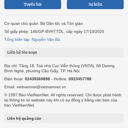
Tuyến bài
Sự kiện
Cơ quan chủ quản: Bộ Dân tộc và Tôn giáo
Số giấy phép: 146/GP-BVHTTDL, cấp ngày 17/10/2025
Tổng biên tập: Nguyễn Văn Bá
Liên hệ tòa soạn
Địa chỉ: Tầng 18, Toà nhà Cục Viễn thông (VNTA), 68 Dương
Đình Nghệ, phường Cầu Giấy, TP. Hà Nội.
Điện thoại:
02439369898
- Hotline:
0923457788
Email: vietnamnet@vietnamnet.vn
© 1997 Báo VietNamNet. All rights reserved. Chỉ được phát hành
lại thông tin từ website này khi có sự đồng ý bằng văn bản của
báo VietNamNet.
Liên hệ quảng cáo