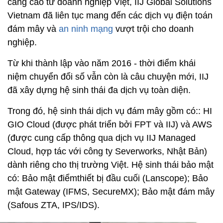
càng cao từ doanh nghiệp Việt, IIJ Global Solutions
Vietnam đã liên tục mang đến các dịch vụ điện toán
đám mây và
an ninh mạng
vượt trội cho doanh
nghiệp.
Từ khi thành lập vào năm 2016 - thời điểm khái
niệm chuyển đổi số vẫn còn là câu chuyện mới, IIJ
đã xây dựng hệ sinh thái đa dịch vụ toàn diện.
Trong đó, hệ sinh thái dịch vụ đám mây gồm có:: HI
GIO Cloud (được phát triển bởi FPT và IIJ) và AWS
(được cung cấp thông qua dịch vụ IIJ Managed
Cloud, hợp tác với công ty Severworks, Nhật Bản)
dành riêng cho thị trường Việt. Hệ sinh thái bảo mật
có: Bảo mật điểmthiết bị đầu cuối (Lanscope); Bảo
mật Gateway (IFMS, SecureMX); Bảo mật đám mây
(Safous ZTA, IPS/IDS).