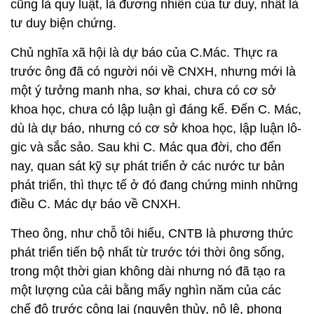
cũng là quy luật, là đương nhiên của tư duy, nhất là
tư duy biện chứng.
Chủ nghĩa xã hội là dự báo của C.Mác. Thực ra
trước ông đã có người nói về CNXH, nhưng mới là
một ý tưởng manh nha, sơ khai, chưa có cơ sở
khoa học, chưa có lập luận gì đáng kể. Đến C. Mác,
dù là dự báo, nhưng có cơ sở khoa học, lập luận lô-
gic và sắc sảo. Sau khi C. Mác qua đời, cho đến
nay, quan sát kỹ sự phát triển ở các nước tư bản
phát triển, thì thực tế ở đó đang chứng minh những
điều C. Mác dự báo về CNXH.
Theo ông, như chỗ tôi hiểu, CNTB là phương thức
phát triển tiến bộ nhất từ trước tới thời ông sống,
trong một thời gian không dài nhưng nó đã tạo ra
một lượng của cải bằng mấy nghìn năm của các
chế độ trước cộng lại (nguyên thủy, nô lệ, phong