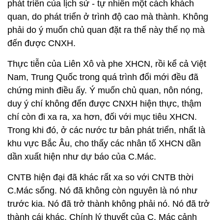
phát triển của lịch sử - tự nhiên một cách khách
quan, do phát triển ở trình độ cao mà thành. Không
phải do ý muốn chủ quan đặt ra thế này thế nọ mà
đến được CNXH.
Thực tiễn của Liên Xô và phe XHCN, rồi kể cả Việt
Nam, Trung Quốc trong quá trình đổi mới đều đã
chứng minh điều ấy. Ý muốn chủ quan, nôn nóng,
duy ý chí không đến được CNXH hiện thực, thậm
chí còn đi xa ra, xa hơn, đối với mục tiêu XHCN.
Trong khi đó, ở các nước tư bản phát triển, nhất là
khu vực Bắc Âu, cho thấy các nhân tố XHCN dần
dần xuất hiện như dự báo của C.Mác.
CNTB hiện đại đã khác rất xa so với CNTB thời
C.Mác sống. Nó đã không còn nguyên là nó như
trước kia. Nó đã trở thành không phải nó. Nó đã trở
thành cái khác. Chính lý thuyết của C. Mác cảnh