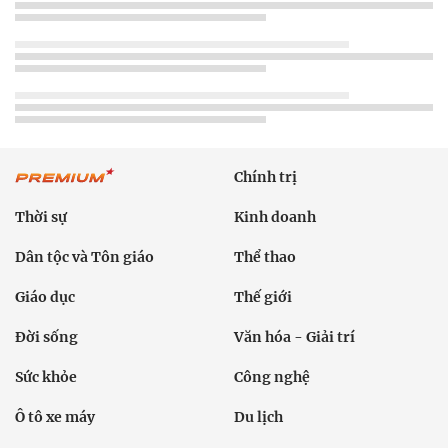
Chính trị
Thời sự
Kinh doanh
Dân tộc và Tôn giáo
Thể thao
Giáo dục
Thế giới
Đời sống
Văn hóa - Giải trí
Sức khỏe
Công nghệ
Ô tô xe máy
Du lịch