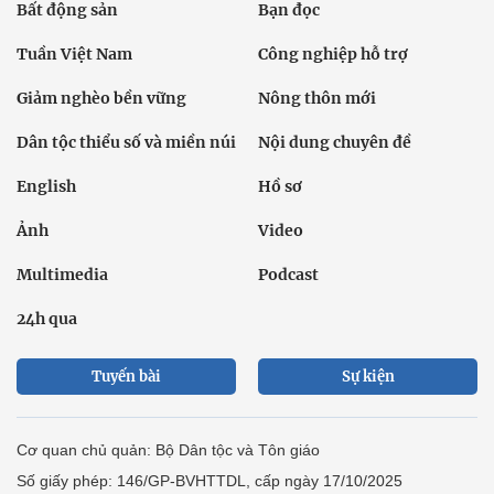
Bất động sản
Bạn đọc
Tuần Việt Nam
Công nghiệp hỗ trợ
Giảm nghèo bền vững
Nông thôn mới
Dân tộc thiểu số và miền núi
Nội dung chuyên đề
English
Hồ sơ
Ảnh
Video
Multimedia
Podcast
24h qua
Tuyến bài
Sự kiện
Cơ quan chủ quản: Bộ Dân tộc và Tôn giáo
Số giấy phép: 146/GP-BVHTTDL, cấp ngày 17/10/2025