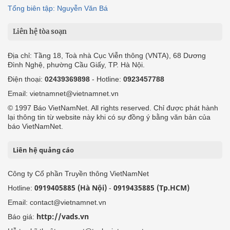
Tổng biên tập: Nguyễn Văn Bá
Liên hệ tòa soạn
Địa chỉ: Tầng 18, Toà nhà Cục Viễn thông (VNTA), 68 Dương
Đình Nghệ, phường Cầu Giấy, TP. Hà Nội.
Điện thoại:
02439369898
- Hotline:
0923457788
Email: vietnamnet@vietnamnet.vn
© 1997 Báo VietNamNet. All rights reserved. Chỉ được phát hành
lại thông tin từ website này khi có sự đồng ý bằng văn bản của
báo VietNamNet.
Liên hệ quảng cáo
Công ty Cổ phần Truyền thông VietNamNet
0919405885 (Hà Nội)
0919435885 (Tp.HCM)
Hotline:
-
Email: contact@vietnamnet.vn
http://vads.vn
Báo giá: