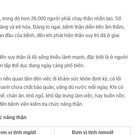
n, trong đó hơn 26.000 người phải chạy thận nhân tạo. Số
ng và trẻ hóa. Đáng lo ngại, bệnh thận diễn tiến âm thầm,
n đầu của bệnh, đến khi phát hiện thận suy thì đã ở giai
 suy thận là lối sống thiếu lành mạnh, đặc biệt là ở người
ười tập thể dục đang ngày càng phổ biến.
 nên quan tâm đến việc đi khám sức khỏe định kỳ, có lối
hanh chứa chất bảo quản, uống đủ nước mỗi ngày. Khi có
ể, chán ăn, khó ngủ, khó tập trung làm việc, hay buồn nôn,
đến bệnh viện kiểm tra chức năng thận.
ức năng thận
ơn vị tính mg/dl
Đơn vị tính mmol/l