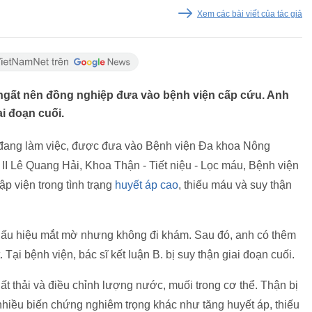
Xem các bài viết của tác giả
bị ngất nên đồng nghiệp đưa vào bệnh viện cấp cứu. Anh
i đoạn cuối.
khi đang làm việc, được đưa vào Bệnh viện Đa khoa Nông
II Lê Quang Hải, Khoa Thận - Tiết niệu - Lọc máu, Bệnh viện
p viện trong tình trạng
huyết áp cao
, thiếu máu và suy thận
dấu hiệu mắt mờ nhưng không đi khám. Sau đó, anh có thêm
 Tại bệnh viện, bác sĩ kết luận B. bị suy thận giai đoạn cuối.
ất thải và điều chỉnh lượng nước, muối trong cơ thể. Thận bị
nhiều biến chứng nghiêm trọng khác như tăng huyết áp, thiếu