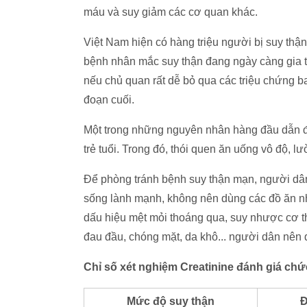
máu và suy giảm các cơ quan khác.
Việt Nam hiện có hàng triệu người bị suy thậ
bệnh nhân mắc suy thận đang ngày càng gia tă
nếu chủ quan rất dễ bỏ qua các triệu chứng ba
đoạn cuối.
Một trong những nguyên nhân hàng đầu dẫn đến
trẻ tuổi. Trong đó, thói quen ăn uống vô độ, l
Để phòng tránh bệnh suy thận mạn, người dân
sống lành mạnh, không nên dùng các đồ ăn n
dấu hiệu mệt mỏi thoáng qua, suy nhược cơ th
đau đầu, chóng mặt, da khô... người dân nên 
Chỉ số xét nghiệm Creatinine đánh giá ch
Mức độ suy thận
Đ