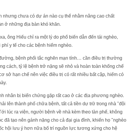
ần nhưng chưa có dự án nào cụ thể nhằm nâng cao chất
ân ở những địa bàn khó khăn.
a, ông Hiếu chỉ ra một lý do phổ biến dẫn đến tái nghèo,
hi phí y tế cho các bệnh hiểm nghèo.
 đường, bệnh phổi tắc nghẽn mạn tính… cần điều trị thường
ng cách, tỷ lệ bệnh trở nặng sẽ nhỏ và hoàn toàn khống chế
 sở hạn chế nên việc điều trị có rất nhiều bất cập, hiếm có
này.
ệnh nhân bị biến chứng gặp rất cao ở các địa phương nghèo.
hải lên thành phố chữa bệnh, tất cả tiền dự trữ trong nhà "đội
Tới lúc ra viện, người bệnh về nhà kèm theo tàn phế, không
c đã tạo nên gánh nặng cho cả đại gia đình, khiến họ "nghèo
 hội lưu ý hơn nữa bố trí nguồn lực tương xứng cho hệ