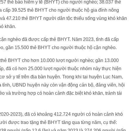
257 thẻ bảo hiểm y tế (BHYT) cho người nghèo; 38.037 thẻ
a cấp 39.525 thẻ BHYT cho người thuộc hộ gia đình nông
 và 47.210 thẻ BHYT người dân tộc thiểu sống vùng khó khăn
hó khăn.
cận nghèo đã được cấp thẻ BHYT. Năm 2023, tỉnh đã cấp
o, gần 15.500 thẻ BHYT cho người thuộc hộ cận nghèo.
p thẻ BHYT cho hơn 10.000 lượt người nghèo; gần 13.000
p, đã có hơn 25.000 lượt người thuộc nhóm này thực hiện
ơ sở y tế trên địa bàn huyện. Trong khi tại huyện Lục Nam,
a tỉnh, UBND huyện này còn vận động cán bộ, đảng viên, hội
o và trường hợp có hoàn cảnh đặc biệt khó khăn, tránh tái
2020-2023), đã có khoảng 412.724 người có hoàn cảnh khó
ời được trao tặng thẻ BHYT tăng qua từng năm, cụ thể:
38 người (gấp 12,6 lần) và năm 2023 là 274.206 người (gấp