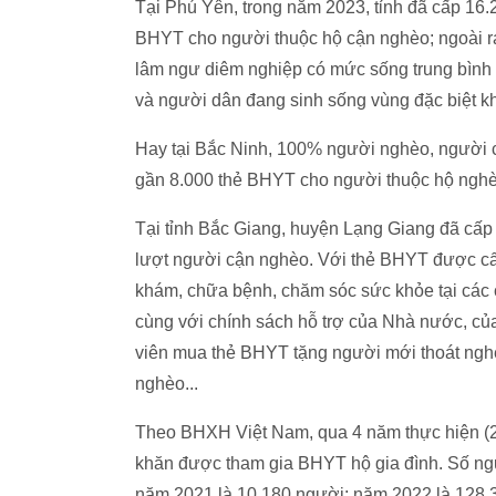
Tại Phú Yên, trong năm 2023, tỉnh đã cấp 16.
BHYT cho người thuộc hộ cận nghèo; ngoài r
lâm ngư diêm nghiệp có mức sống trung bình
và người dân đang sinh sống vùng đặc biệt k
Hay tại Bắc Ninh, 100% người nghèo, người 
gần 8.000 thẻ BHYT cho người thuộc hộ nghè
Tại tỉnh Bắc Giang, huyện Lạng Giang đã cấ
lượt người cận nghèo. Với thẻ BHYT được cấ
khám, chữa bệnh, chăm sóc sức khỏe tại các c
cùng với chính sách hỗ trợ của Nhà nước, củ
viên mua thẻ BHYT tặng người mới thoát nghè
nghèo...
Theo BHXH Việt Nam, qua 4 năm thực hiện (
khăn được tham gia BHYT hộ gia đình. Số ngư
năm 2021 là 10.180 người; năm 2022 là 128.3