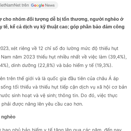
trợ cho nhóm đối tượng dễ bị tổn thương, người nghèo ở
y tế, kể cả dịch vụ kỹ thuật cao; góp phần bảo đảm công
ét riêng về 12 chỉ số đo lường mức độ thiếu hụt
2023, x
t Nam năm 2023 thiếu hụt nhiều nhất về việc làm (39,4%),
2,4%), dinh dưỡng (22,8%) và bảo hiểm y tế (19,3%).
ên trên thế giới và là quốc gia đầu tiên của châu Á áp
ng tối thiểu và thiếu hụt tiếp cận dịch vụ xã hội cơ bản
 nước sinh hoạt và vệ sinh; thông tin. Do đó, việc thực
u phải được nâng lên yêu cầu cao hơn.
i nghèo
lệ bao phủ bảo hiểm y tế tăng lên qua các năm, đến nay