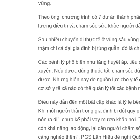
vững.
Theo ông, chương trình có 7 dự án thành ph
lượng điều trị và chăm sóc sức khỏe người d
Sau nhiều chuyến đi thực tế ở vùng sâu vùng x
thậm chí cả đại gia đình bị túng quẫn, đó là c
Các bệnh lý phổ biến như tăng huyết áp, tiểu
xuyên. Nếu được dùng thuốc tốt, chăm sóc đú
được. Nhưng hiện nay do nguồn lực cho y tế cơ
cơ sở y tế xã nào có thể quản lý tốt các bệnh 
Điều này dẫn đến một bất cập khác là tỷ lệ b
Khi một người thân trong gia đình bị đột quỵ p
nón ra đi", chưa kể phải vay mượn khắp nơi. 
còn khả năng lao động, lại cần người chăm só
càng nghèo thêm". PGS Lân Hiếu đề nghị Quốc