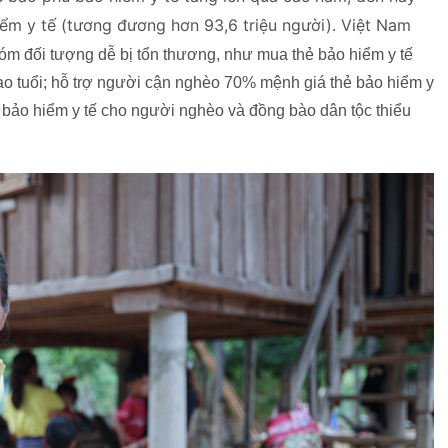
ểm y tế (tương đương hơn 93,6 triệu người). Việt Nam
nhóm đối tượng dễ bị tổn thương, như mua thẻ bảo hiểm y tế
ao tuổi; hỗ trợ người cận nghèo 70% mệnh giá thẻ bảo hiểm y
i trả bảo hiểm y tế cho người nghèo và đồng bào dân tộc thiểu