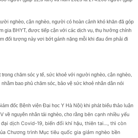
người nghèo, cận nghèo, người có hoàn cảnh khó khăn đã góp
m gia BHYT, được tiếp cận với các dịch vụ, thụ hưởng chính
m đối tượng này vơi bớt gánh nặng mỗi khi đau ốm phải đi
t trong chăm sóc y tế, sức khoẻ với người nghèo, cận nghèo,
sở, nhằm bao phủ chăm sóc, bảo vệ sức khoẻ nhân dân nói
iám đốc Bệnh viện Đại học Y Hà Nội) khi phát biểu thảo luận
bên cạnh nhiều yếu
XV về nguyên nhân tái nghèo, cho rằng
ại dịch Covid-19, biến đổi khí hậu, thiên tai…, thì còn
 của Chương trình Mục tiêu quốc gia giảm nghèo bền