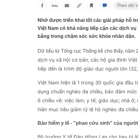
Nhờ được triển khai tốt các giải pháp hỗ 
Việt Nam có khả năng tiếp cận các dịch vụ 
bằng trong chăm sóc sức khỏe nhân dân.
Dữ liệu từ Tổng cục Thống kê cho thấy, năm 
dịch vụ xã hội cơ bản, các hộ gia đình Việ
tiếp đến là trình độ giáo dục người lớn (3
Việt Nam hiện là 1 trong 30 quốc gia đầu ti
dụng chuẩn nghèo đa chiều, bảo đảm mức số
6 chiều về: việc làm; y tế; giáo dục; nhà ở;
hiện mục tiêu giảm tỷ lệ hộ nghèo đa chiề
Bảo hiểm y tế - "phao cứu sinh" của ngườ
Bộ trưởng Y tế Đào Hồng Lan cho hay
tỷ 