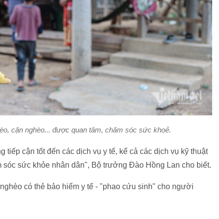
hèo, cận nghèo... được quan tâm, chăm sóc sức khoẻ
.
iếp cận tốt đến các dịch vụ y tế, kể cả các dịch vụ kỹ thuật
 sóc sức khỏe nhân dân", Bộ trưởng Đào Hồng Lan cho biết.
ghèo có thẻ bảo hiểm y tế - "phao cứu sinh" cho người