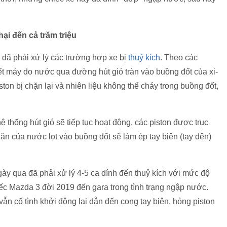
hại đến cả trăm triệu
 đã phải xử lý các trường hợp xe bị
thuỷ kích
. Theo các
hết máy do nước qua đường hút gió tràn vào buồng đốt của xi-
ton bị chặn lại và nhiên liệu không thể cháy trong buồng đốt,
hệ thống hút gió sẽ tiếp tục hoạt động, các piston được trục
ặn của nước lọt vào buồng đốt sẽ làm ép tay biên (tay dên)
gày qua đã phải xử lý 4-5 ca dính đến thuỷ kích với mức độ
iếc Mazda 3 đời 2019 đến gara trong tình trạng ngập nước.
ẫn cố tình khởi động lại dẫn đến cong tay biên, hỏng piston