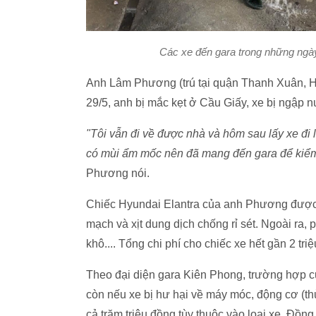
Các xe đến gara trong những ngà
Anh Lâm Phương (trú tại quận Thanh Xuân, Hà
29/5, anh bị mắc kẹt ở Cầu Giấy, xe bị ngập 
"Tôi vẫn đi về được nhà và hôm sau lấy xe đi 
có mùi ẩm mốc nên đã mang đến gara để kiểm t
Phương nói.
Chiếc Hyundai Elantra của anh Phương được vệ 
mạch và xịt dung dịch chống rỉ sét. Ngoài ra, 
khô.... Tổng chi phí cho chiếc xe hết gần 2 triệ
Theo đại diện gara Kiên Phong, trường hợp củ
còn nếu xe bị hư hại về máy móc, động cơ (thủy
cả trăm triệu đồng tùy thuộc vào loại xe. Đồn