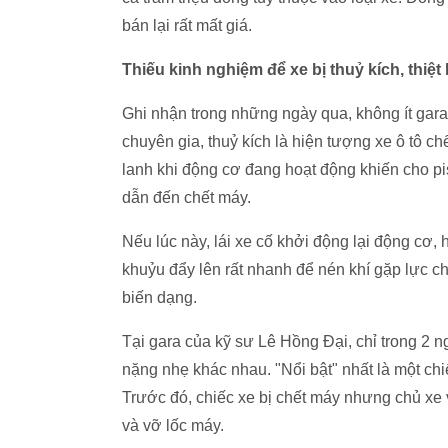
bán lại rất mất giá.
Thiếu kinh nghiệm để xe bị thuỷ kích, thiệt 
Ghi nhận trong những ngày qua, không ít gara
chuyên gia, thuỷ kích là hiện tượng xe ô tô c
lanh khi động cơ đang hoạt động khiến cho pis
dẫn đến chết máy.
Nếu lúc này, lái xe cố khởi động lại động cơ, 
khuỷu đẩy lên rất nhanh để nén khí gặp lực ch
biến dạng.
Tại gara của kỹ sư Lê Hồng Đại, chỉ trong 2 n
nặng nhẹ khác nhau. "Nổi bật" nhất là một ch
Trước đó, chiếc xe bị chết máy nhưng chủ xe v
và vỡ lốc máy.