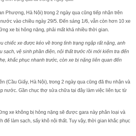
Đan Phượng, Hà Nội) trong 2 ngày qua cũng tiếp nhận trên
p nước vào chiều ngày 29/5. Đến sáng 1/6, vẫn còn hơn 10 xe
hững xe bị hỏng nặng, phải mất khá nhiều thời gian.
u chiếc xe được kéo về trong tình trạng ngập rất nặng, anh
u sạch, vệ sinh phần điện, nội thất trước rồi mới kiểm tra đến
hẹ, khắc phục nhanh trước, còn xe bị nặng liên quan đến
ên (Cầu Giấy, Hà Nội), trong 2 ngày qua cũng đã thu nhận và
p nước. Gần chục thợ sửa chữa tại đây làm việc liên tục từ
hững xe không bị hỏng nặng sẽ được gara này phân loại và
ể làm sạch, sấy khô nội thất. Tuy vậy, thời gian khắc phục