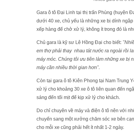
Gara ô tô Đại Linh tại thị trấn Phùng (huyện 
dưới 40 xe, chủ yếu là những xe bị dính ngậ
xếp hàng để chở xử lý, không ít trong đó là n
Chủ gara là kỹ sư Lê Hồng Đại cho biết:
"Nhiề
em thợ phải thay nhau tát nước ra ngoài rồi la
máy móc. Chúng tôi ưu tiên làm những xe bị n
máy cần nhiều thời gian hơn".
Còn tại gara ô tô Kiên Phong tại Nam Trung Y
xử lý cho khoảng 30 xe ô tô liên quan đến ngậ
sáng đến tối mịt để kịp xử lý cho khách.
Do chỉ chuyên về máy và điện ô tô nên với n
chuyển sang một xưởng chăm sóc xe bên cạnh đ
cho mỗi xe cũng phải hết ít nhất 1-2 ngày.