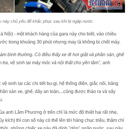
y này chủ yếu để khắc phục sau khi bị ngập nước.
 Nội) - một khách hàng của gara này cho biết, vào chiều
nước trong khoảng 30 phút nhưng may là không bị chết máy.
làm bình thường. Có điều thấy xe đi hơi giật và phần sàn, ghế
ra, vệ sinh lại máy móc và nội thất cho yên tâm",
anh
sinh lại các chi tiết bu-gi, hệ thống điện, giắc nối, bảng
phần sàn xe, ghế, dây an toàn,...cũng được tháo ra và sấy
u.
a anh Lâm Phương ở trên chỉ là mức độ thiệt hại rất nhẹ,
 kích) thì con số này có thể lên tới hàng chục triệu, thậm chí
g thời, những chiếc xe này đã dính "dớp" ngập nước, sau này