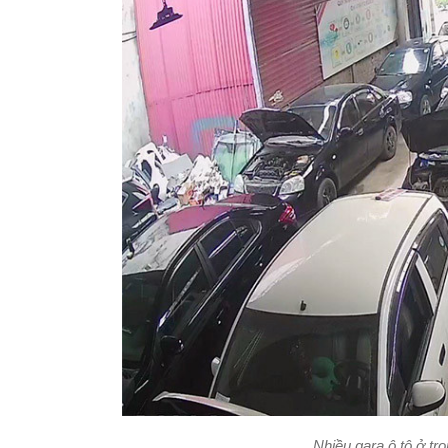
Nhiều gara ô tô ở tro