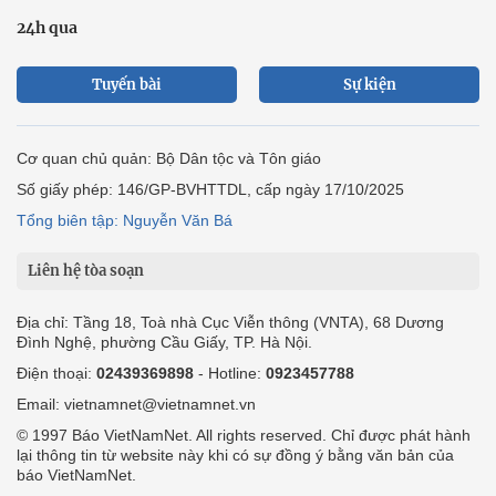
24h qua
Tuyến bài
Sự kiện
Cơ quan chủ quản: Bộ Dân tộc và Tôn giáo
Số giấy phép: 146/GP-BVHTTDL, cấp ngày 17/10/2025
Tổng biên tập: Nguyễn Văn Bá
Liên hệ tòa soạn
Địa chỉ: Tầng 18, Toà nhà Cục Viễn thông (VNTA), 68 Dương
Đình Nghệ, phường Cầu Giấy, TP. Hà Nội.
Điện thoại:
02439369898
- Hotline:
0923457788
Email: vietnamnet@vietnamnet.vn
© 1997 Báo VietNamNet. All rights reserved. Chỉ được phát hành
lại thông tin từ website này khi có sự đồng ý bằng văn bản của
báo VietNamNet.