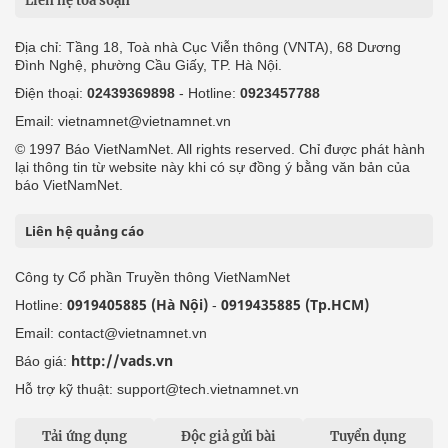
Liên hệ tòa soạn
Địa chỉ: Tầng 18, Toà nhà Cục Viễn thông (VNTA), 68 Dương
Đình Nghệ, phường Cầu Giấy, TP. Hà Nội.
Điện thoại:
02439369898
- Hotline:
0923457788
Email: vietnamnet@vietnamnet.vn
© 1997 Báo VietNamNet. All rights reserved. Chỉ được phát hành
lại thông tin từ website này khi có sự đồng ý bằng văn bản của
báo VietNamNet.
Liên hệ quảng cáo
Công ty Cổ phần Truyền thông VietNamNet
0919405885 (Hà Nội)
0919435885 (Tp.HCM)
Hotline:
-
Email: contact@vietnamnet.vn
http://vads.vn
Báo giá:
Hỗ trợ kỹ thuật: support@tech.vietnamnet.vn
Tải ứng dụng
Độc giả gửi bài
Tuyển dụng